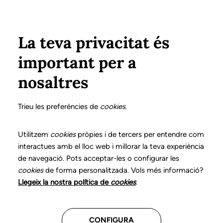
Pasar al contenido principal
Configura
Xarxes Socials
Select your language
ÁREA PRIVADA
La teva privacitat és
important per a
Inicio
Declaración de posicionamientos y buenas prácticas en el ejercicio profesional de la logopedia
11. Trastornos de la resonancia
¿Qué es?
nosaltres
DECLARACIÓN DE POSICIONAMIENTOS Y BUENAS
PRÁCTICAS EN EL EJERCICIO PROFESIONAL DE LA
Trieu les preferències de
cookies
.
LOGOPEDIA
11. Trastornos de la
Utilitzem
cookies
pròpies i de tercers per entendre com
interactues amb el lloc web i millorar la teva experiència
resonancia
de navegació. Pots acceptar-les o configurar les
cookies
de forma personalitzada. Vols més informació?
Descarga el capítulo
Llegeix la nostra política de
cookies
.
CONFIGURA