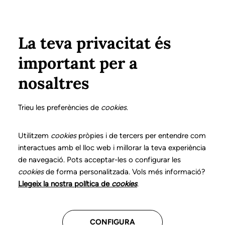
Pasar al contenido principal
Configura
Xarxes Socials
Select your language
ÁREA PRIVADA
La teva privacitat és
important per a
Inicio
Declaración de posicionamientos y buenas prácticas en el ejercicio profesional de la logopedia
8. Trastornos del desarrollo del aprendizaje
nosaltres
DECLARACIÓN DE POSICIONAMIENTOS Y BUENAS
PRÁCTICAS EN EL EJERCICIO PROFESIONAL DE LA
Trieu les preferències de
cookies
.
LOGOPEDIA
8. Trastornos del
Utilitzem
cookies
pròpies i de tercers per entendre com
interactues amb el lloc web i millorar la teva experiència
desarrollo del
de navegació. Pots acceptar-les o configurar les
cookies
de forma personalitzada. Vols més informació?
aprendizaje
Llegeix la nostra política de
cookies
.
Descarga el capítulo
CONFIGURA