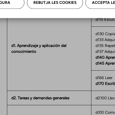
GURA
REBUTJA LES COOKIES
ACCEPTA LE
d110 Mirar
d115 Escuc
d130 Copia
d133 Adquir
d1. Aprendizaje y aplicación del
d135 Repet
conocimiento
d137 Adqui
d140 Apren
d145 Apren
d166 Leer
d170 Escrib
d2. Tareas y demandas generales
d2100 Lleva
d310 Comu