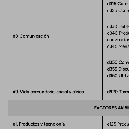
d315 Comun
d325 Comun
d330 Habl
d340 Produ
d3. Comunicación
convencio
d345 Mensa
d350 Conv
d355 Disc
d360 Utili
d9. Vida comunitaria, social y cívica
d920 Tiemp
FACTORES AMBI
e1. Productos y tecnología
e125 Produ