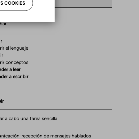
S COOKIES
har
r
ir el lenguaje
ir
rir conceptos
der a leer
der a escribir
ir
r a cabo una tarea sencilla
nicación-recepción de mensajes hablados