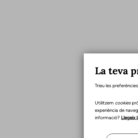
La teva p
Trieu les preferèncie
Utilitzem
cookies
prò
experiència de naveg
informació?
Llegeix 