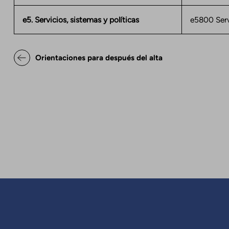
e5. Servicios, sistemas y políticas
e5800 Serv
Enlaces transversales de Bo
Orientaciones para después del alta