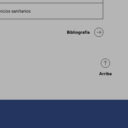
icios sanitarios
ok para Declaración de posicio
Bibliografía
Arriba