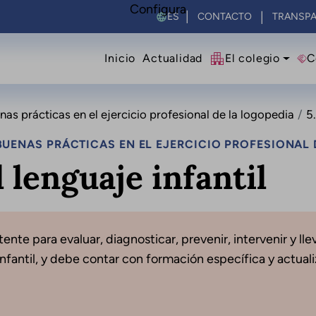
Configura
Select your language
CONTACTO
TRANSPA
Navegació principal
Inicio
Actualidad
El colegio
C
s prácticas en el ejercicio profesional de la logopedia
5.
UENAS PRÁCTICAS EN EL EJERCICIO PROFESIONAL 
 lenguaje infantil
ente para evaluar, diagnosticar, prevenir, intervenir y l
nfantil, y debe contar con formación específica y actuali