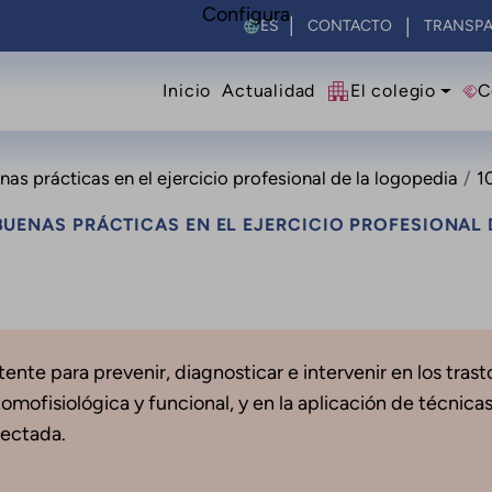
Configura
Select your language
CONTACTO
TRANSPA
Navegació principal
Inicio
Actualidad
El colegio
C
s prácticas en el ejercicio profesional de la logopedia
10
UENAS PRÁCTICAS EN EL EJERCICIO PROFESIONAL 
ente para prevenir, diagnosticar e intervenir en los tras
mofisiológica y funcional, y en la aplicación de técnicas
fectada.