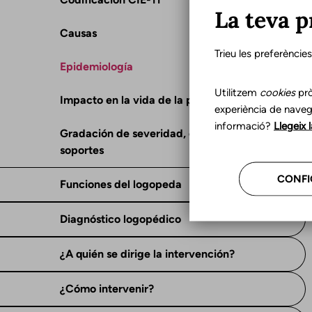
La teva p
Causas
Trieu les preferèncie
Epidemiología
Utilitzem
cookies
prò
Impacto en la vida de la persona
experiència de naveg
informació?
Llegeix 
Gradación de severidad, consecuencias y
soportes
CONFI
Funciones del logopeda
Diagnóstico logopédico
¿A quién se dirige la intervención?
¿Cómo intervenir?