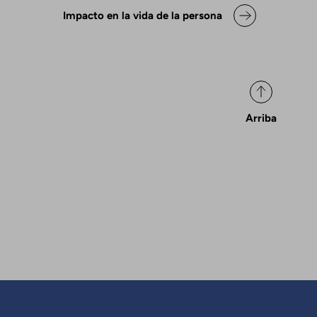
ok para Declaración de posicio
Impacto en la vida de la persona
Arriba