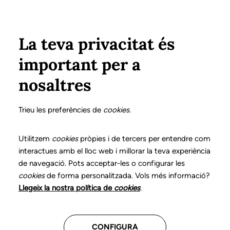
Pasar al contenido principal
Configura
Xarxes Socials
Select your language
ÁREA PRIVADA
La teva privacitat és
important per a
Inicio
Declaración de posicionamientos y buenas prácticas en el ejercicio profesional de la logopedia
12. Apraxia del habla
¿Qué es?
nosaltres
DECLARACIÓN DE POSICIONAMIENTOS Y BUENAS
PRÁCTICAS EN EL EJERCICIO PROFESIONAL DE LA
Trieu les preferències de
cookies
.
LOGOPEDIA
12. Apraxia del habla
Utilitzem
cookies
pròpies i de tercers per entendre com
interactues amb el lloc web i millorar la teva experiència
de navegació. Pots acceptar-les o configurar les
Descarga el capítulo
cookies
de forma personalitzada. Vols més informació?
Llegeix la nostra política de
cookies
.
El logopeda es el profesional sanitario experto en el
diagnóstico diferencial, el tratamiento y el
CONFIGURA