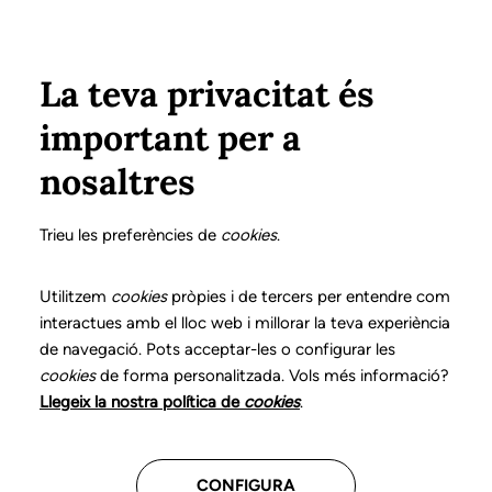
Pasar al contenido principal
Configura
Xarxes Socials
Select your language
ÁREA PRIVADA
La teva privacitat és
important per a
Inicio
Declaración de posicionamientos y buenas prácticas en el ejercicio profesional de la logopedia
14. Disfagia orofaríngea
¿Qué es?
nosaltres
DECLARACIÓN DE POSICIONAMIENTOS Y BUENAS
PRÁCTICAS EN EL EJERCICIO PROFESIONAL DE LA
Trieu les preferències de
cookies
.
LOGOPEDIA
14. Disfagia orofaríngea
Utilitzem
cookies
pròpies i de tercers per entendre com
interactues amb el lloc web i millorar la teva experiència
de navegació. Pots acceptar-les o configurar les
Descarga el capítulo
cookies
de forma personalitzada. Vols més informació?
Llegeix la nostra política de
cookies
.
El logopeda es el profesional sanitario competente
para evaluar, diagnosticar e intervenir en los
CONFIGURA