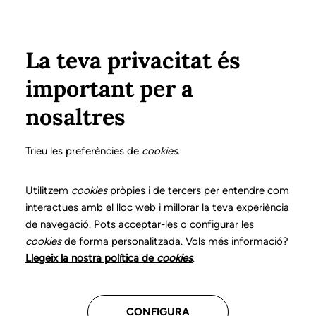
Pasar al contenido principal
Configura
Xarxes Socials
Select your language
ÁREA PRIVADA
La teva privacitat és
important per a
Inicio
Declaración de posicionamientos y buenas prácticas en el ejercicio profesional de la logopedia
14. Disfagia orofaríngea
¿Qué es?
nosaltres
DECLARACIÓN DE POSICIONAMIENTOS Y BUENAS
PRÁCTICAS EN EL EJERCICIO PROFESIONAL DE LA
Trieu les preferències de
cookies
.
LOGOPEDIA
14. Disfagia orofaríngea
Utilitzem
cookies
pròpies i de tercers per entendre com
interactues amb el lloc web i millorar la teva experiència
de navegació. Pots acceptar-les o configurar les
Descarga el capítulo
cookies
de forma personalitzada. Vols més informació?
Llegeix la nostra política de
cookies
.
El logopeda es el profesional sanitario competente
para evaluar, diagnosticar e intervenir en los
CONFIGURA