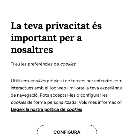
Pasar al contenido principal
Configura
Xarxes Socials
Select your language
ÁREA PRIVADA
La teva privacitat és
important per a
Inicio
Declaración de posicionamientos y buenas prácticas en el ejercicio profesional de la logopedia
14. Disfagia orofaríngea
¿Qué es?
nosaltres
DECLARACIÓN DE POSICIONAMIENTOS Y BUENAS
PRÁCTICAS EN EL EJERCICIO PROFESIONAL DE LA
Trieu les preferències de
cookies
.
LOGOPEDIA
14. Disfagia orofaríngea
Utilitzem
cookies
pròpies i de tercers per entendre com
interactues amb el lloc web i millorar la teva experiència
de navegació. Pots acceptar-les o configurar les
Descarga el capítulo
cookies
de forma personalitzada. Vols més informació?
Llegeix la nostra política de
cookies
.
El logopeda es el profesional sanitario competente
para evaluar, diagnosticar e intervenir en los
CONFIGURA