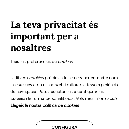
Pasar al contenido principal
Configura
Xarxes Socials
Select your language
ÁREA PRIVADA
La teva privacitat és
important per a
Inicio
Declaración de posicionamientos y buenas prácticas en el ejercicio profesional de la logopedia
13. Disfunciones orofaciales
¿Qué es?
nosaltres
DECLARACIÓN DE POSICIONAMIENTOS Y BUENAS
PRÁCTICAS EN EL EJERCICIO PROFESIONAL DE LA
Trieu les preferències de
cookies
.
LOGOPEDIA
13. Disfunciones
Utilitzem
cookies
pròpies i de tercers per entendre com
interactues amb el lloc web i millorar la teva experiència
orofaciales
de navegació. Pots acceptar-les o configurar les
cookies
de forma personalitzada. Vols més informació?
Descarga el capítulo
Llegeix la nostra política de
cookies
.
CONFIGURA