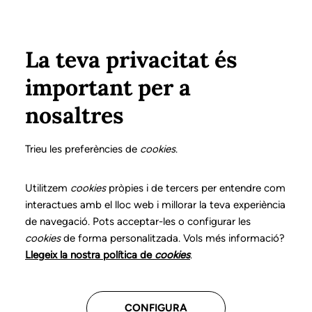
Pasar al contenido principal
Configura
Xarxes Socials
Select your language
ÁREA PRIVADA
La teva privacitat és
important per a
Inicio
Declaración de posicionamientos y buenas prácticas en el ejercicio profesional de la logopedia
9. Disartria
¿Cómo intervenir?
nosaltres
DECLARACIÓN DE POSICIONAMIENTOS Y BUENAS
PRÁCTICAS EN EL EJERCICIO PROFESIONAL DE LA
Trieu les preferències de
cookies
.
LOGOPEDIA
9. Disartria
Utilitzem
cookies
pròpies i de tercers per entendre com
interactues amb el lloc web i millorar la teva experiència
de navegació. Pots acceptar-les o configurar les
Descarga el capítulo
cookies
de forma personalitzada. Vols més informació?
Llegeix la nostra política de
cookies
.
El logopeda es el profesional sanitario competente
para la exploración, el diagnóstico y el tratamiento de
CONFIGURA