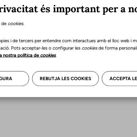
rivacitat és important per a n
Capitalizar las fortalezas y abordar las debilidade
subyacentes que afectan a la articulación.
s de
cookies
.
Facilitar las actividades y la participación del indi
estrategias.
pies i de tercers per entendre com interactues amb el lloc web i mil
Modificar los factores contextuales para reducir la
ació. Pots acceptar-les o configurar les
cookies
de forma personali
comunicación y participación exitosas, incluida la i
la nostra política de
cookies
.
adecuadas.
Enlaces transversales de Bo
GURA
REBUTJA LES COOKIES
ACCEPTA LE
¿Cómo intervenir?