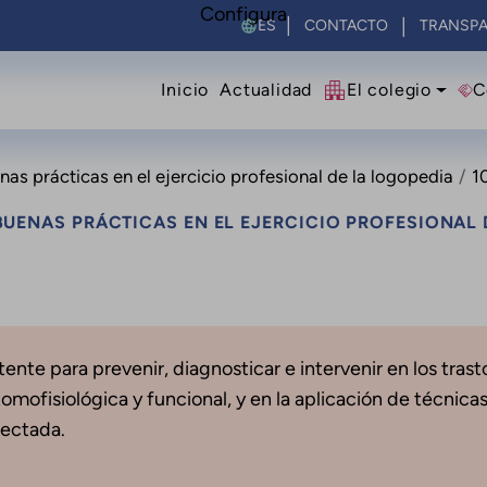
Configura
Select your language
CONTACTO
TRANSPA
Navegació principal
Inicio
Actualidad
El colegio
C
s prácticas en el ejercicio profesional de la logopedia
10
UENAS PRÁCTICAS EN EL EJERCICIO PROFESIONAL 
ente para prevenir, diagnosticar e intervenir en los tras
mofisiológica y funcional, y en la aplicación de técnicas
fectada.