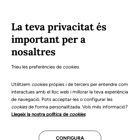
Pasar al contenido principal
Configura
Xarxes Socials
Select your language
ÁREA PRIVADA
La teva privacitat és
important per a
Inicio
Declaración de posicionamientos y buenas prácticas en el ejercicio profesional de la logopedia
9. Disartria
Información de alta
nosaltres
DECLARACIÓN DE POSICIONAMIENTOS Y BUENAS
PRÁCTICAS EN EL EJERCICIO PROFESIONAL DE LA
Trieu les preferències de
cookies
.
LOGOPEDIA
9. Disartria
Utilitzem
cookies
pròpies i de tercers per entendre com
interactues amb el lloc web i millorar la teva experiència
de navegació. Pots acceptar-les o configurar les
Descarga el capítulo
cookies
de forma personalitzada. Vols més informació?
Llegeix la nostra política de
cookies
.
El logopeda es el profesional sanitario competente
para la exploración, el diagnóstico y el tratamiento de
CONFIGURA