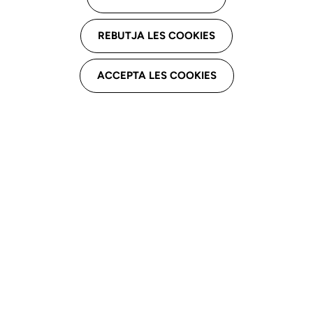
Descarga el capítulo
REBUTJA LES COOKIES
ACCEPTA LES COOKIES
Introducción
La logopedia
como profesión
regulada
La
autorregulación
profesional
Instrumentos de