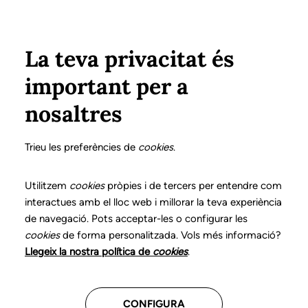
Pasar al contenido principal
Configura
Xarxes Socials
Select your language
ÁREA PRIVADA
La teva privacitat és
important per a
Inicio
Declaración de posicionamientos y buenas prácticas en el ejercicio profesional de la logopedia
Adenda. La autorregulación profesional en logopedia
nosaltres
DECLARACIÓN DE POSICIONAMIENTOS Y BUENAS
PRÁCTICAS EN EL EJERCICIO PROFESIONAL DE LA
Trieu les preferències de
cookies
.
LOGOPEDIA
Adenda. La
Utilitzem
cookies
pròpies i de tercers per entendre com
interactues amb el lloc web i millorar la teva experiència
autorregulación
de navegació. Pots acceptar-les o configurar les
cookies
de forma personalitzada. Vols més informació?
profesional en
Llegeix la nostra política de
cookies
.
logopedia
CONFIGURA