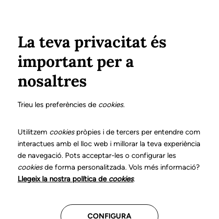
Pasar al contenido principal
Configura
Xarxes Socials
Select your language
ÁREA PRIVADA
La teva privacitat és
important per a
Inicio
Declaración de posicionamientos y buenas prácticas en el ejercicio profesional de la logopedia
Adenda. La autorregulación profesional en logopedia
nosaltres
DECLARACIÓN DE POSICIONAMIENTOS Y BUENAS
PRÁCTICAS EN EL EJERCICIO PROFESIONAL DE LA
Trieu les preferències de
cookies
.
LOGOPEDIA
Adenda. La
Utilitzem
cookies
pròpies i de tercers per entendre com
interactues amb el lloc web i millorar la teva experiència
autorregulación
de navegació. Pots acceptar-les o configurar les
cookies
de forma personalitzada. Vols més informació?
profesional en
Llegeix la nostra política de
cookies
.
logopedia
CONFIGURA