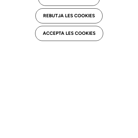
Descarga el capítulo
REBUTJA LES COOKIES
ACCEPTA LES COOKIES
Introducción
La logopedia
como profesión
regulada
La
autorregulación
profesional
Instrumentos de