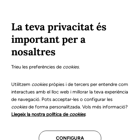
Pasar al contenido principal
Configura
Xarxes Socials
Select your language
ÁREA PRIVADA
La teva privacitat és
important per a
Inicio
Declaración de posicionamientos y buenas prácticas en el ejercicio profesional de la logopedia
Adenda. La autorregulación profesional en logopedia
nosaltres
DECLARACIÓN DE POSICIONAMIENTOS Y BUENAS
PRÁCTICAS EN EL EJERCICIO PROFESIONAL DE LA
Trieu les preferències de
cookies
.
LOGOPEDIA
Adenda. La
Utilitzem
cookies
pròpies i de tercers per entendre com
interactues amb el lloc web i millorar la teva experiència
autorregulación
de navegació. Pots acceptar-les o configurar les
cookies
de forma personalitzada. Vols més informació?
profesional en
Llegeix la nostra política de
cookies
.
logopedia
CONFIGURA