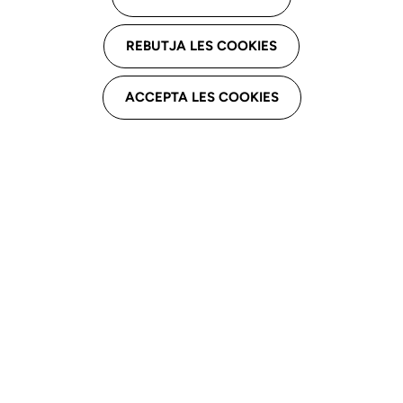
Descarga el capítulo
REBUTJA LES COOKIES
ACCEPTA LES COOKIES
Introducción
La logopedia
como profesión
regulada
La
autorregulación
profesional
Instrumentos de