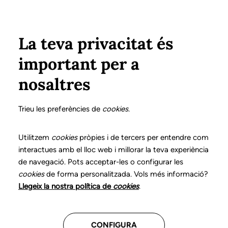
Pasar al contenido principal
Configura
Xarxes Socials
Select your language
ÁREA PRIVADA
La teva privacitat és
important per a
Inicio
Declaración de posicionamientos y buenas prácticas en el ejercicio profesional de la logopedia
Adenda. La autorregulación profesional en logopedia
nosaltres
DECLARACIÓN DE POSICIONAMIENTOS Y BUENAS
PRÁCTICAS EN EL EJERCICIO PROFESIONAL DE LA
Trieu les preferències de
cookies
.
LOGOPEDIA
Adenda. La
Utilitzem
cookies
pròpies i de tercers per entendre com
interactues amb el lloc web i millorar la teva experiència
autorregulación
de navegació. Pots acceptar-les o configurar les
cookies
de forma personalitzada. Vols més informació?
profesional en
Llegeix la nostra política de
cookies
.
logopedia
CONFIGURA