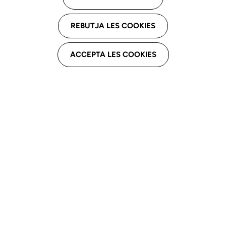
Descarga el capítulo
REBUTJA LES COOKIES
ACCEPTA LES COOKIES
Introducción
La logopedia
como profesión
regulada
La
autorregulación
profesional
Instrumentos de