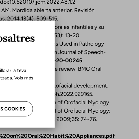
 doi:10.52010/ijom.2022.48.1.2.
AM. Mordida abierta anterior. Revisión
as. 2014;13(4): 509-515.
Prevalencia de hábitos orales infantiles y su
osaltres
ción Primaria. 2012;14(53): 13-20.
d Myofunctional Devices Used in Pathology
he Literature. American Journal of Speech-
g/10.1044/2020_AJSLP-20-00245
ation tests: a literature review. BMC Oral
lorar la teva
tzada. Vols més
mouth breathing on dentofacial development:
29165. doi:10.3389/fpubh.2022.929165.
ternational Association of Orofacial Myology
S COOKIES
he International Journal of Orofacial Myology:
on of Orofacial Myology.
2009;35: 74-76.
on%20on%20Oral%20Habit%20Appliances.pdf