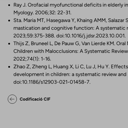
Ray J. Orofacial myofunctional deficits in elderly in
Myology
.
2006;32: 22-31.
Sta. Maria MT, Hasegawa Y, Khaing AMM, Salazar S
mastication and cognitive function: A systematic 
2023;59:375-388. doi:10.1016/j.jdsr.2023.10.001.
Thijs Z, Bruneel L, De Pauw G, Van Lierde KM. Oral
Children with Malocclusions: A Systematic Review.
2022;74(1): 1-16.
Zhao Z, Zheng L, Huang X, Li C, Lu J, Hu Y. Effects
development in children: a systematic review and
doi:10.1186/s12903-021-01458-7.
Enllaços relacionats de Decl
Codificació CIF