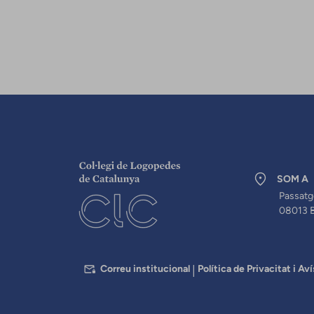
SOM A
Passatg
08013 
PEU
Correu institucional
Política de Privacitat i Aví