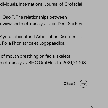
dividuals. International Journal of Orofacial
, Ono T. The relationships between
review and meta-analysis. Jpn Dent Sci Rev.
 Myofunctional and Articulation Disorders in
 Folia Phoniatrica et Logopaedica.
 of mouth breathing on facial skeletal
 meta-analysis. BMC Oral Health. 2021;21:108.
aració de posicionaments i bo
Citació