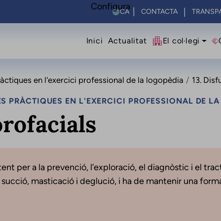
Configura
Select your language
CONTACTA
TRANSP
Navegació princip
Inici
Actualitat
El col·legi
ctiques en l'exercici professional de la logopèdia
13. Disf
S PRÀCTIQUES EN L'EXERCICI PROFESSIONAL DE L
orofacials
nt per a la prevenció, l’exploració, el diagnòstic i el tra
 succió, masticació i deglució, i ha de mantenir una form