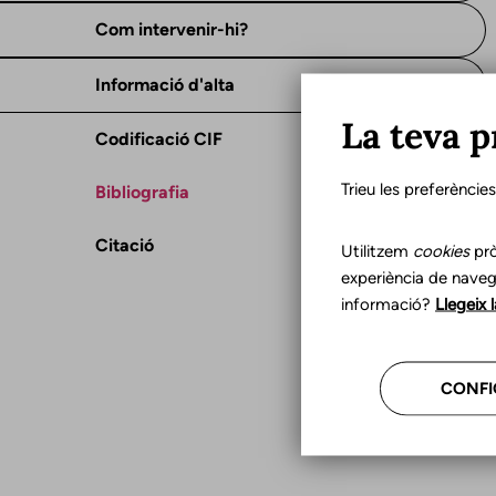
Com intervenir-hi?
Informació d'alta
La teva p
Codificació CIF
Trieu les preferèncie
Bibliografia
Citació
Utilitzem
cookies
prò
experiència de naveg
informació?
Llegeix 
CONFI