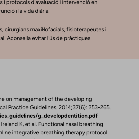
i protocols d’avaluació i intervenció en
nció i la vida diària.
cirurgians maxil·lofacials, fisioterapeutes i
al. Aconsella evitar l’ús de pràctiques
ine on management of the developing
ical Practice Guidelines
.
2014;37(6): 253-265.
es_guidelines/g_developdentition.pdf
Ireland K, et al. Functional nasal breathing
online integrative breathing therapy protocol.