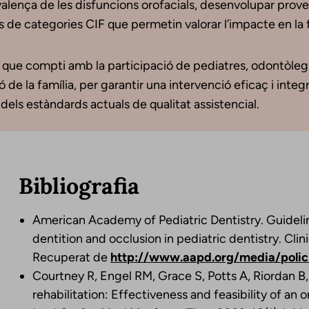
lença de les disfuncions orofacials, desenvolupar proves 
s de categories CIF que permetin valorar l’impacte en la fu
que compti amb la participació de pediatres, odontòlegs, 
 de la família, per garantir una intervenció eficaç i integr
els estàndards actuals de qualitat assistencial.
Bibliografia
American Academy of Pediatric Dentistry. Guidel
dentition and occlusion in pediatric dentistry. Clin
Recuperat de
http://www.aapd.org/media/polici
Courtney R, Engel RM, Grace S, Potts A, Riordan B, 
rehabilitation: Effectiveness and feasibility of an 