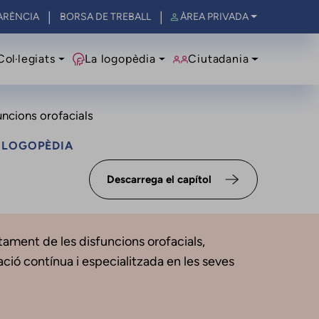
ARÈNCIA
BORSA DE TREBALL
ÀREA PRIVADA
al
Col·legiats
La logopèdia
Ciutadania
uncions orofacials
A LOGOPÈDIA
Descarrega el capítol
ctament de les disfuncions orofacials,
ació contínua i especialitzada en les seves