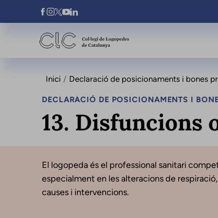
Vés al contingut
Xarxes Socials
Inici
Declaració de posicionaments i bones prà
DECLARACIÓ DE POSICIONAMENTS I BONE
13. Disfuncions 
El logopeda és el professional sanitari compete
especialment en les alteracions de respiració,
causes i intervencions.