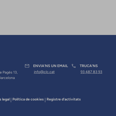
ENVIA'NS UN EMAIL
TRUCA'NS
info@clc.cat
93 487 83 93
e Pagès 13,
Barcelona
s legal
Política de cookies
Registre d’activitats