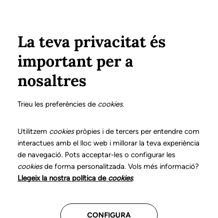
Vés al contingut
Configura
Xarxes Socials
Select your language
ÀREA PRIVADA
La teva privacitat és
important per a
Inici
Declaració de posicionaments i bones pràctiques en l'exercici professional de la logopèdia
13. Disfuncions orofacials
nosaltres
DECLARACIÓ DE POSICIONAMENTS I BONES
PRÀCTIQUES EN L'EXERCICI PROFESSIONAL DE LA
Trieu les preferències de
cookies
.
LOGOPÈDIA
13. Disfuncions
Utilitzem
cookies
pròpies i de tercers per entendre com
interactues amb el lloc web i millorar la teva experiència
orofacials
de navegació. Pots acceptar-les o configurar les
cookies
de forma personalitzada. Vols més informació?
Descarrega el capítol
Llegeix la nostra política de
cookies
.
CONFIGURA