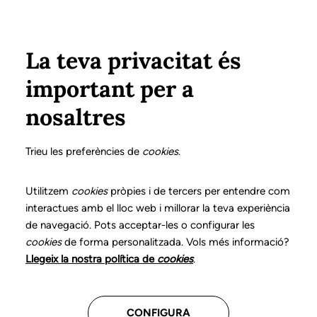
Vés al contingut
Configura
Xarxes Socials
Select your language
ÀREA PRIVADA
La teva privacitat és
important per a
Inici
Declaració de posicionaments i bones pràctiques en l'exercici professional de la logopèdia
19. Veu i comunicació en persones transgènere
Què és?
nosaltres
DECLARACIÓ DE POSICIONAMENTS I BONES
PRÀCTIQUES EN L'EXERCICI PROFESSIONAL DE LA
Trieu les preferències de
cookies
.
LOGOPÈDIA
19. Veu i comunicació
Utilitzem
cookies
pròpies i de tercers per entendre com
interactues amb el lloc web i millorar la teva experiència
en persones
de navegació. Pots acceptar-les o configurar les
cookies
de forma personalitzada. Vols més informació?
transgènere
Llegeix la nostra política de
cookies
.
Descarrega el capítol
CONFIGURA