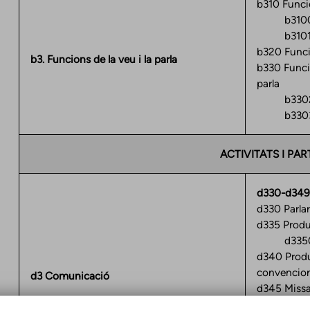
b310 Funci
b3100 Pr
b3101 Qua
b320 Funcio
b3. Funcions de la veu i la parla
b330 Funcio
parla
b3302 Me
b3303 Vel
ACTIVITATS I PAR
d330-d349
d330 Parla
d335 Produ
d3350 Pro
d340 Produ
convencion
d3 Comunicació
d345 Missa
d349 Comun