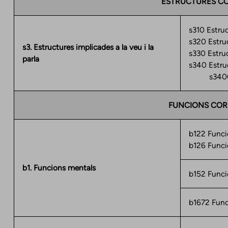
ESTRUCTURES C
s310 Estruc
s320 Estru
s3. Estructures implicades a la veu i la
s330 Estruc
parla
s340 Estruc
s3400 C
FUNCIONS COR
b122 Funci
b126 Funci
b1. Funcions mentals
b152 Funci
b1672 Func