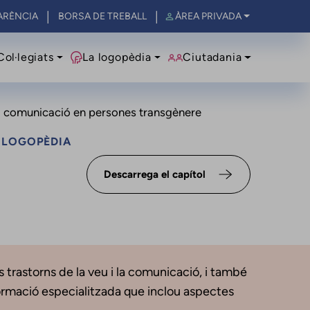
ARÈNCIA
BORSA DE TREBALL
ÀREA PRIVADA
al
Col·legiats
La logopèdia
Ciutadania
 i comunicació en persones transgènere
A LOGOPÈDIA
Descarrega el capítol
s trastorns de la veu i la comunicació, i també
ormació especialitzada que inclou aspectes