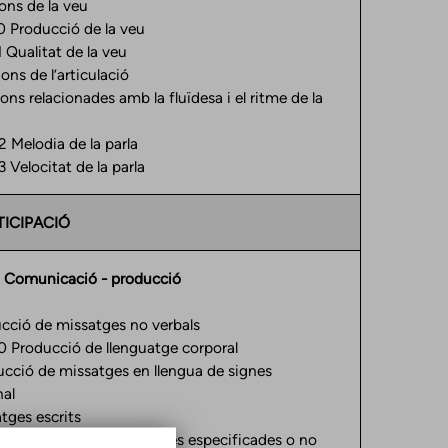
ons de la veu
oducció de la veu
litat de la veu
ns de l’articulació
ns relacionades amb la fluïdesa i el ritme de la
lodia de la parla
ocitat de la parla
TICIPACIÓ
 Comunicació - producció
r
cció de missatges no verbals
ducció de llenguatge corporal
cció de missatges en llengua de signes
al
tges escrits
icació - producció, altres especificades o no