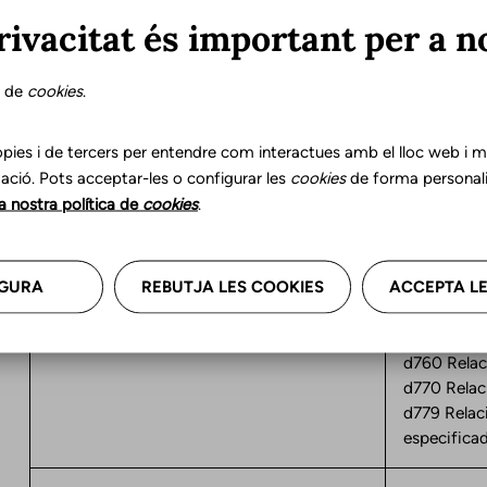
rivacitat és important per a n
d360 Utili
d3600 Uti
s de
cookies
.
d710-d779 
pies i de tercers per entendre com interactues amb el lloc web i mil
d710 Inter
ació. Pots acceptar-les o configurar les
cookies
de forma personali
d720 Inter
la nostra política de
cookies
.
d729 Intera
especificad
d710-d779 
GURA
REBUTJA LES COOKIES
ACCEPTA LE
d7 Interaccions i relacions interpersonals
d730 Relac
d740 Relac
d750 Relac
d760 Relac
d770 Relac
d779 Relaci
especificad