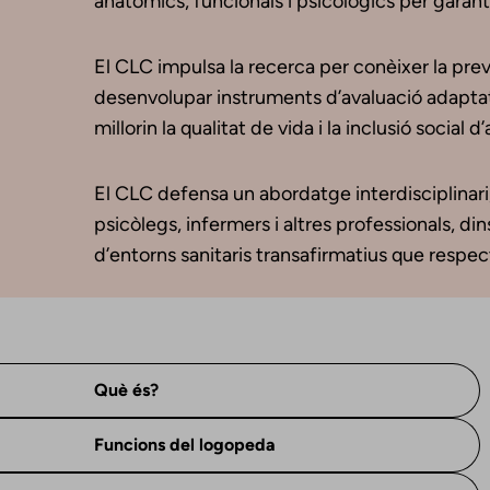
anatòmics, funcionals i psicològics per garantir
El CLC impulsa la recerca per conèixer la pr
desenvolupar instruments d’avaluació adaptats a
millorin la qualitat de vida i la inclusió social d
El CLC defensa un abordatge interdisciplinar
psicòlegs, infermers i altres professionals, di
d’entorns sanitaris transafirmatius que respect
Què és?
Funcions del logopeda