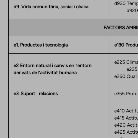
d920 Temps 
d9. Vida comunitària, social i cívica
d9205 So
FACTORS AMBI
e1. Productes i tecnologia
e130 Produc
e225 Clim
e2 Entorn natural i canvis en l’entorn
e2251 
derivats de l’activitat humana
e260 Qualit
e3. Suport i relacions
e355 Profes
e410 Actit
e415 Actitu
e420 Actit
e425 Actit