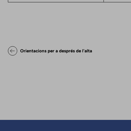
Enllaços relacionats de Decl
Orientacions per a després de l'alta