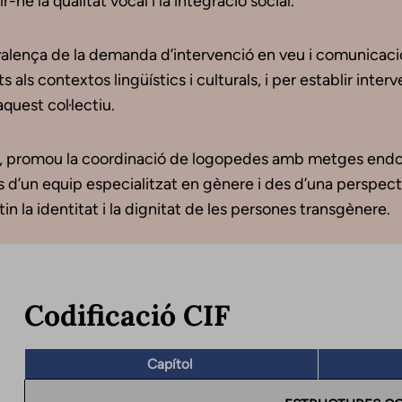
-ne la qualitat vocal i la integració social.
evalença de la demanda d’intervenció en veu i comunicaci
ls contextos lingüístics i culturals, i per establir inter
’aquest col·lectiu.
i, promou la coordinació de logopedes amb metges endocri
ns d’un equip especialitzat en gènere i des d’una perspect
in la identitat i la dignitat de les persones transgènere.
Codificació CIF
Capítol