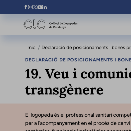
Vés al contingut
Xarxes Socials
Inici
Declaració de posicionaments i bones prà
DECLARACIÓ DE POSICIONAMENTS I BONE
19. Veu i comuni
transgènere
El logopeda és el professional sanitari compete
per a l’acompanyament en el procés de canvi 