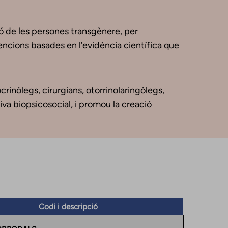
ó de les persones transgènere, per
vencions basades en l’evidència científica que
nòlegs, cirurgians, otorrinolaringòlegs,
iva biopsicosocial, i promou la creació
Codi i descripció