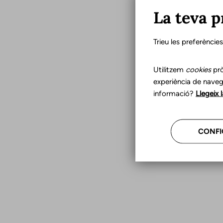
La teva p
Trieu les preferèncie
Utilitzem
cookies
prò
experiència de naveg
informació?
Llegeix 
CONFI