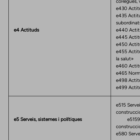
col·legues,
e430 Actitu
e435 Actit
subordinat
e4 Actituds
e440 Actitu
e445 Actit
e450 Actitu
e455 Actit
la salut»
e460 Actit
e465 Norme
e498 Actit
e499 Actit
e515 Servei
construcci
e5 Serveis, sistemes i polítiques
e5159 Serv
construcció
e580 Servei