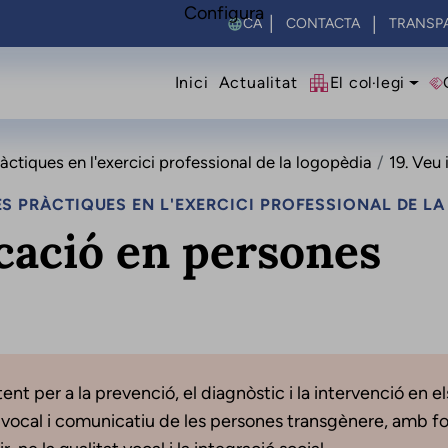
Configura
Select your language
CONTACTA
TRANSP
Navegació princip
Inici
Actualitat
El col·legi
ctiques en l'exercici professional de la logopèdia
19. Veu
S PRÀCTIQUES EN L'EXERCICI PROFESSIONAL DE L
cació en persones
nt per a la prevenció, el diagnòstic i la intervenció en el
vocal i comunicatiu de les persones transgènere, amb f