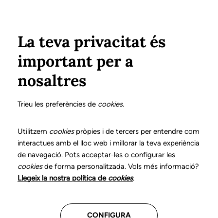
Vés al contingut
Configura
Xarxes Socials
Select your language
ÀREA PRIVADA
La teva privacitat és
important per a
Inici
Declaració de posicionaments i bones pràctiques en l'exercici professional de la logopèdia
19. Veu i comunicació en persones transgènere
Informació d'alta
nosaltres
DECLARACIÓ DE POSICIONAMENTS I BONES
PRÀCTIQUES EN L'EXERCICI PROFESSIONAL DE LA
Trieu les preferències de
cookies
.
LOGOPÈDIA
19. Veu i comunicació
Utilitzem
cookies
pròpies i de tercers per entendre com
interactues amb el lloc web i millorar la teva experiència
en persones
de navegació. Pots acceptar-les o configurar les
cookies
de forma personalitzada. Vols més informació?
transgènere
Llegeix la nostra política de
cookies
.
Descarrega el capítol
CONFIGURA