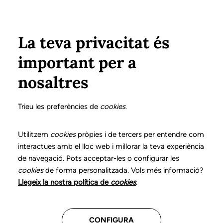
Vés al contingut
Configura
Xarxes Socials
Select your language
ÀREA PRIVADA
La teva privacitat és
important per a
Inici
Declaració de posicionaments i bones pràctiques en l'exercici professional de la logopèdia
14. Disfàgia orofaríngia
Com intervenir-hi?
nosaltres
DECLARACIÓ DE POSICIONAMENTS I BONES
PRÀCTIQUES EN L'EXERCICI PROFESSIONAL DE LA
Trieu les preferències de
cookies
.
LOGOPÈDIA
14. Disfàgia orofaríngia
Utilitzem
cookies
pròpies i de tercers per entendre com
interactues amb el lloc web i millorar la teva experiència
de navegació. Pots acceptar-les o configurar les
Descarrega el capítol
cookies
de forma personalitzada. Vols més informació?
Llegeix la nostra política de
cookies
.
El logopeda és el professional sanitari competent per
a l’avaluació, el diagnòstic i la intervenció en els
CONFIGURA