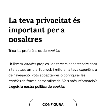
Vés al contingut
Configura
Xarxes Socials
Select your language
ÀREA PRIVADA
La teva privacitat és
important per a
Inici
Declaració de posicionaments i bones pràctiques en l'exercici professional de la logopèdia
Addenda. Qualitat i seguretat en la pràctica logopèdica
nosaltres
DECLARACIÓ DE POSICIONAMENTS I BONES
PRÀCTIQUES EN L'EXERCICI PROFESSIONAL DE LA
Trieu les preferències de
cookies
.
LOGOPÈDIA
Addenda. Qualitat i
Utilitzem
cookies
pròpies i de tercers per entendre com
interactues amb el lloc web i millorar la teva experiència
seguretat en la pràctica
de navegació. Pots acceptar-les o configurar les
cookies
de forma personalitzada. Vols més informació?
logopèdica
Llegeix la nostra política de
cookies
.
Descarrega el capítol
CONFIGURA