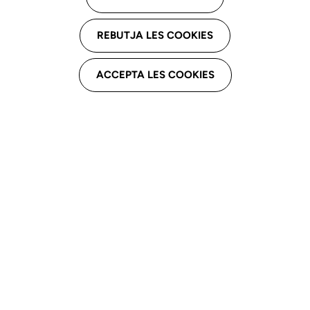
REBUTJA LES COOKIES
ACCEPTA LES COOKIES
Introducció
Principis
generals de
seguretat en
logopèdia
Condicions de
seguretat física
Seguretat
psicosocial i
riscos laborals