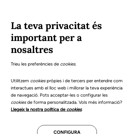
Vés al contingut
Configura
Xarxes Socials
Select your language
ÀREA PRIVADA
La teva privacitat és
important per a
Inici
Declaració de posicionaments i bones pràctiques en l'exercici professional de la logopèdia
14. Disfàgia orofaríngia
Informació d'alta
nosaltres
DECLARACIÓ DE POSICIONAMENTS I BONES
PRÀCTIQUES EN L'EXERCICI PROFESSIONAL DE LA
Trieu les preferències de
cookies
.
LOGOPÈDIA
14. Disfàgia orofaríngia
Utilitzem
cookies
pròpies i de tercers per entendre com
interactues amb el lloc web i millorar la teva experiència
de navegació. Pots acceptar-les o configurar les
Descarrega el capítol
cookies
de forma personalitzada. Vols més informació?
Llegeix la nostra política de
cookies
.
El logopeda és el professional sanitari competent per
a l’avaluació, el diagnòstic i la intervenció en els
CONFIGURA