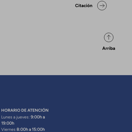
ok para Declaración de posicio
Citación
Arriba
HORARIO DE ATENCIÓN
Lunes a jueves:
9:00h a
19:00h
Viernes
8:00h a 15:00h