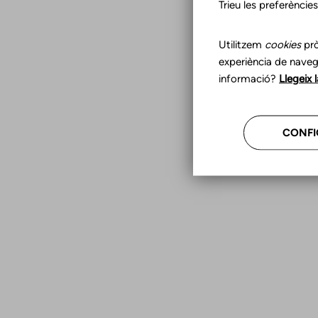
Trieu les preferèncie
Utilitzem
cookies
prò
experiència de naveg
informació?
Llegeix 
CONFI