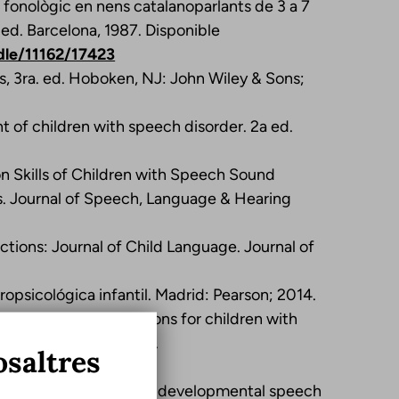
fonològic en nens catalanoparlants de 3 a 7
 ed. Barcelona, 1987. Disponible
dle/11162/17423
s, 3ra. ed. Hoboken, NJ: John Wiley & Sons;
t of children with speech disorder. 2a ed.
n Skills of Children with Speech Sound
s. Journal of Speech, Language & Hearing
ions: Journal of Child Language. Journal of
opsicológica infantil. Madrid: Pearson; 2014.
ge therapy interventions for children with
ane Database Syst Rev.
osaltres
2/14651858.CD012490
ment for children with developmental speech