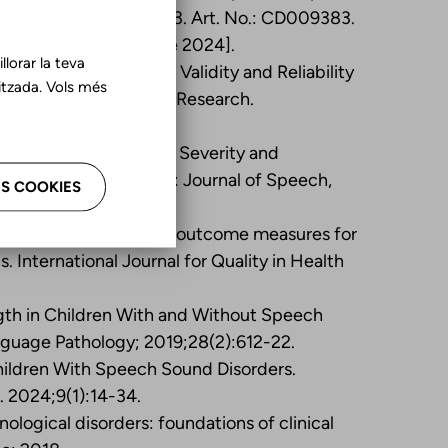
 Reviews 2015, Issue 3. Art. No.: CD009383.
[Acceso 1 de abril de 2024].
lorar la teva
ity in Context Scale: Validity and Reliability
tzada. Vols més
h, Language & Hearing Research.
G. Predictors of Speech Severity and
o-Token Inconsistency: Journal of Speech,
S COOKIES
3.
, Dodd K, et al. Therapy outcome measures for
s. International Journal for Quality in Health
gth in Children With and Without Speech
guage Pathology; 2019;28(2):612-22.
hildren With Speech Sound Disorders.
. 2024;9(1):14-34.
ogical disorders: foundations of clinical