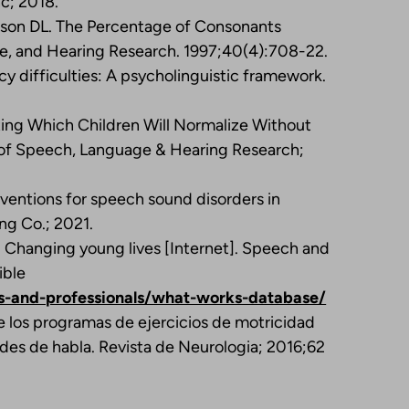
nc; 2018.
lson DL. The Percentage of Consonants
ge, and Hearing Research. 1997;40(4):708-22.
cy difficulties: A psycholinguistic framework.
ing Which Children Will Normalize Without
 of Speech, Language & Hearing Research;
rventions for speech sound disorders in
ing Co.; 2021.
Changing young lives [Internet]. Speech and
ible
s-and-professionals/what-works-database/
e los programas de ejercicios de motricidad
tades de habla. Revista de Neurologia; 2016;62