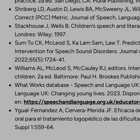
practice. 2a ed. San Diego, CA: Plural Publishing, I
Shriberg LD, Austin D, Lewis BA, McSweeny JL, Wi
Correct (PCC) Metric. Journal of Speech, Langua
Stackhouse J, Wells B. Children’s speech and litera
Londres: Wiley; 1997.
Sum To CK, McLeod S, Ka Lam Sam, Law T. Predict
Intervention for Speech Sound Disorders: Journal
2022;65(5):1724-41.
Williams AL, McLeod S, McCauley RJ, editors. Inte
children. 2a ed. Baltimore: Paul H. Brookes Publish
What Works database - Speech and Language UK: 
Language UK: Changing young lives. 2023. Dispon
en:
https://speechandlanguage.org.uk/educator
Ygual-Fernandez A, Cervera-Merida JF. Eficacia d
oral para el tratamiento logopédico de las dificul
Suppl 1:S59-64.