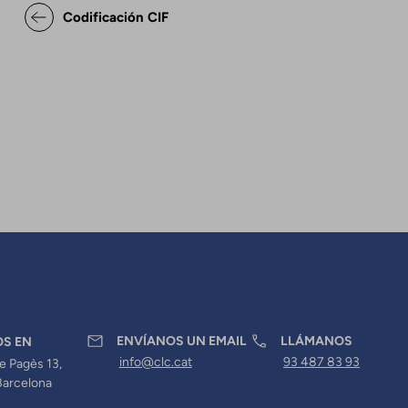
Enlaces transversales de Bo
Codificación CIF
ENVÍANOS UN EMAIL
LLÁMANOS
OS EN
info@clc.cat
93 487 83 93
e Pagès 13,
Barcelona