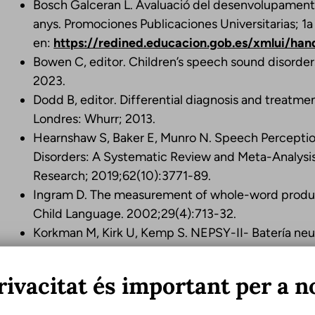
Bosch Galceran L. Avaluació del desenvolupament 
anys. Promociones Publicaciones Universitarias; 1a
en:
https://redined.educacion.gob.es/xmlui/han
Bowen C, editor. Children’s speech sound disorder
2023.
Dodd B, editor. Differential diagnosis and treatmen
Londres: Whurr; 2013.
Hearnshaw S, Baker E, Munro N. Speech Perceptio
Disorders: A Systematic Review and Meta-Analysi
Research; 2019;62(10):3771-89.
Ingram D. The measurement of whole-word product
Child Language. 2002;29(4):713-32.
Korkman M, Kirk U, Kemp S. NEPSY-II- Batería neur
Law J, Dennis JA, Charlton JJV. Speech and langua
primary speech and/or language disorders. Cochr
rivacitat és important per a n
2017;2017(1):CD012490. https://doi.org.10.100
Lee ASY, Gibbon FE. Non‐speech oral motor treat