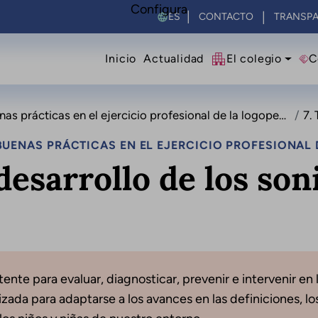
Configura
Select your language
CONTACTO
TRANSPA
Navegació principal
Inicio
Actualidad
El colegio
C
 prácticas en el ejercicio profesional de la logopedia
7. 
UENAS PRÁCTICAS EN EL EJERCICIO PROFESIONAL 
desarrollo de los son
nte para evaluar, diagnosticar, prevenir e intervenir en l
ada para adaptarse a los avances en las definiciones, los