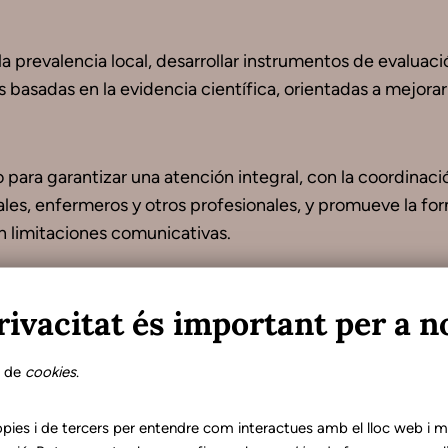
a prevalencia local, desarrollar instrumentos de evaluaci
 basadas en la evidencia científica, orientadas a mejorar
 para garantizar una atención integral, con la coordinaci
iales, enfermeros y otros profesionales, y promueve la fo
n limitaciones comunicativas.
rivacitat és important per a n
Citación
s de
cookies
.
Como citar este documento:
pies i de tercers per entendre com interactues amb el lloc web i mil