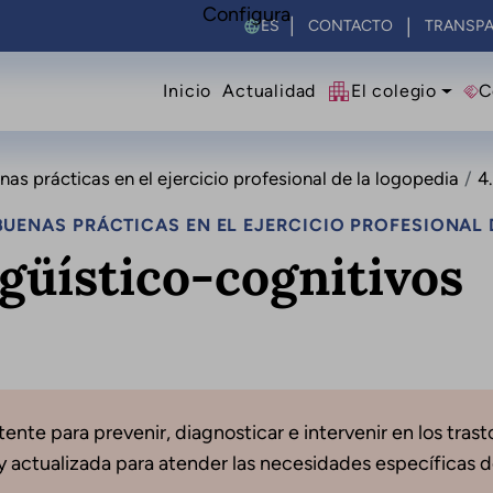
Configura
Select your language
CONTACTO
TRANSPA
Navegació principal
Inicio
Actualidad
El colegio
C
s prácticas en el ejercicio profesional de la logopedia
4
UENAS PRÁCTICAS EN EL EJERCICIO PROFESIONAL 
ngüístico-cognitivos
ente para prevenir, diagnosticar e intervenir en los trast
actualizada para atender las necesidades específicas d