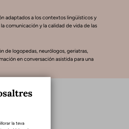
ón adaptados a los contextos lingüísticos y
 la comunicación y la calidad de vida de las
ón de logopedas, neurólogos, geriatras,
rmación en conversación asistida para una
osaltres
lorar la teva