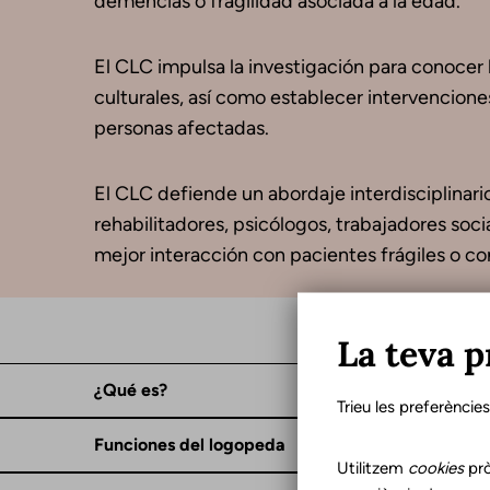
demencias o fragilidad asociada a la edad.
El CLC impulsa la investigación para conocer l
culturales, así como establecer intervenciones
personas afectadas.
El CLC defiende un abordaje interdisciplinario
rehabilitadores, psicólogos, trabajadores soc
mejor interacción con pacientes frágiles o co
La teva p
¿Qué es?
Trieu les preferèncie
Funciones del logopeda
Utilitzem
cookies
prò