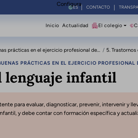
Configura
Select your language
CONTACTO
TRANSPA
Navegació principal
Inicio
Actualidad
El colegio
C
ticas en el ejercicio profesional de la logopedia
5. Trastornos del 
UENAS PRÁCTICAS EN EL EJERCICIO PROFESIONAL 
 lenguaje infantil
ente para evaluar, diagnosticar, prevenir, intervenir y l
nfantil, y debe contar con formación específica y actuali