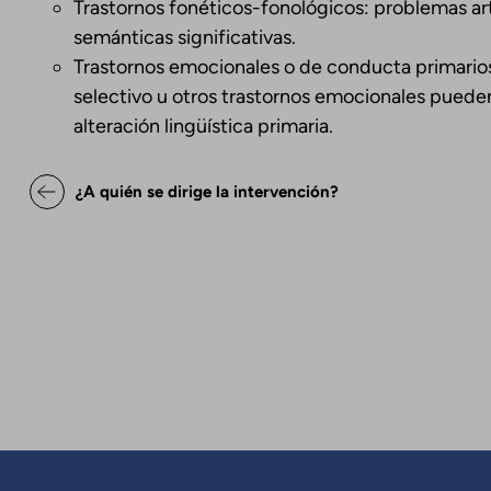
Trastornos fonéticos-fonológicos: problemas arti
semánticas significativas.
Trastornos emocionales o de conducta primarios
selectivo u otros trastornos emocionales pueden
alteración lingüística primaria.
Enlaces transversales de Bo
¿A quién se dirige la intervención?