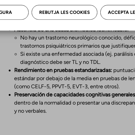
Afectación en una o más áreas del lenguaje
(fonol
GURA
REBUTJA LES COOKIES
ACCEPTA LE
Impacto funcional significativo:
las dificultades de
rendimiento académico y/o las interacciones socia
Ausencia de una causa biomédica identificable:
No hay un trastorno neurológico conocido, défi
trastornos psiquiátricos primarios que justifiquen
Si existe una enfermedad asociada (ej. parálisis
diagnóstico debe ser TL y no TDL.
Rendimiento en pruebas estandarizadas:
puntuacio
estándar por debajo de la media en pruebas de le
(como CELF-5, PPVT-5, EVT-3, entre otros).
Preservación de capacidades cognitivas generales
dentro de la normalidad o presentar una discrepanci
y no verbales.