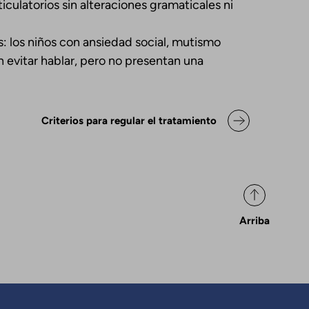
culatorios sin alteraciones gramaticales ni
: los niños con ansiedad social, mutismo
 evitar hablar, pero no presentan una
ok para Declaración de posicio
Criterios para regular el tratamiento
Arriba