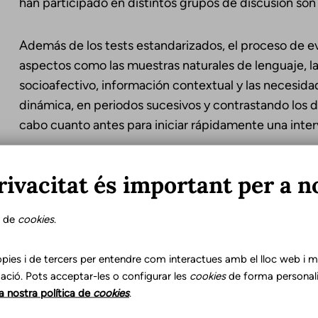
han participado en distintos grupos de discusión son 
Además de los tests estandarizados, el proceso de e
aspectos como las muestras naturales de lenguaje, las
socioafectivo, información contextual y las necesidad
dinámica, en periodos sucesivos y contrastando los d
cabo cuanto antes para iniciar rápidamente una inte
A pesar de los progresos en niveles más simples de l
rivacitat és important per a n
los problemas hará necesaria una adaptación curricul
mínimamente los niveles académicos exigidos.
s de
cookies
.
Por lo tanto, para diagnosticar TDL a un niño, este de
pies i de tercers per entendre com interactues amb el lloc web i mil
ació. Pots acceptar-les o configurar les
cookies
de forma personali
Dificultades lingüísticas persistentes:
problemas en
la nostra política de
cookies
.
oral que se mantienen más allá de los 5 años y qu