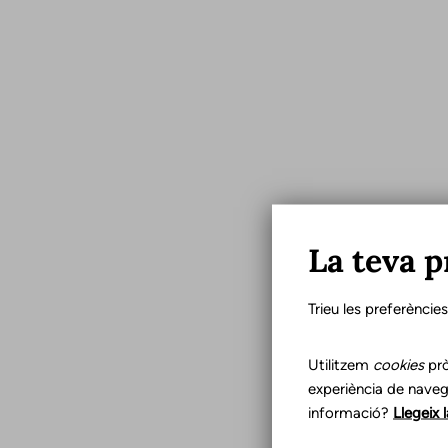
La teva p
Trieu les preferèncie
Utilitzem
cookies
prò
experiència de naveg
informació?
Llegeix 