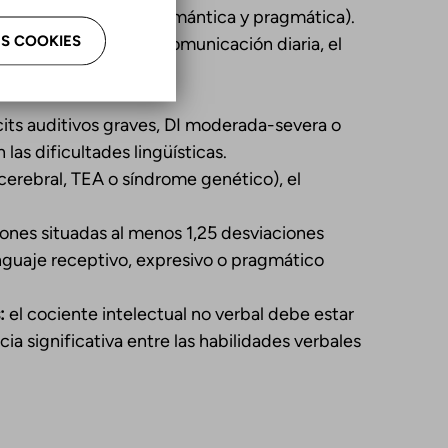
ogía, morfosintaxis, semántica y pragmática).
S COOKIES
ben repercutir en la comunicación diaria, el
les.
cits auditivos graves, DI moderada-severa o
 las dificultades lingüísticas.
 cerebral, TEA o síndrome genético), el
nes situadas al menos 1,25 desviaciones
nguaje receptivo, expresivo o pragmático
:
el cociente intelectual no verbal debe estar
a significativa entre las habilidades verbales