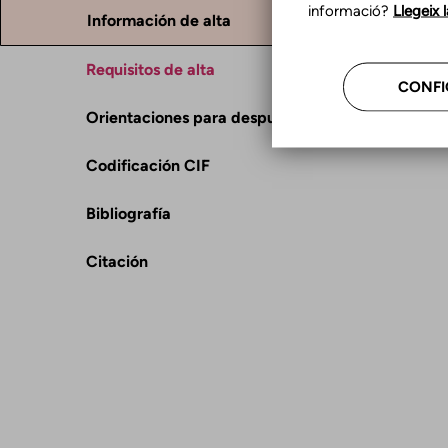
informació?
Llegeix 
Información de alta
Requisitos de alta
CONFI
Orientaciones para después del alta
Codificación CIF
Bibliografía
Citación