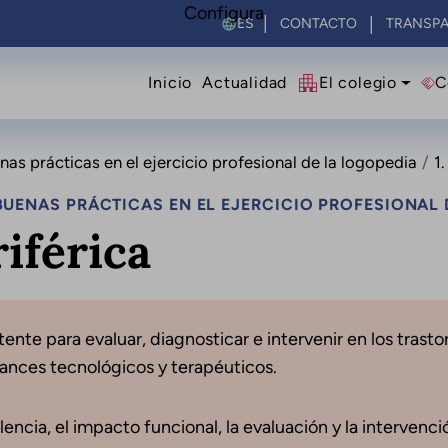
Configura
Select your language
CONTACTO
TRANSPA
Navegació principal
Inicio
Actualidad
El colegio
C
s prácticas en el ejercicio profesional de la logopedia
1
UENAS PRÁCTICAS EN EL EJERCICIO PROFESIONAL 
riférica
ente para evaluar, diagnosticar e intervenir en los trast
vances tecnológicos y terapéuticos.
lencia, el impacto funcional, la evaluación y la intervenc