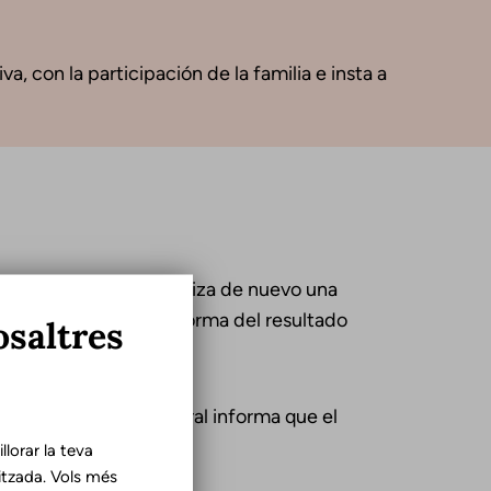
a, con la participación de la familia e insta a
omento del alta, se realiza de nuevo una
ración inicial y se informa del resultado
osaltres
o la evaluación integral informa que el
eridad o bien cuando:
lorar la teva
tzada. Vols més