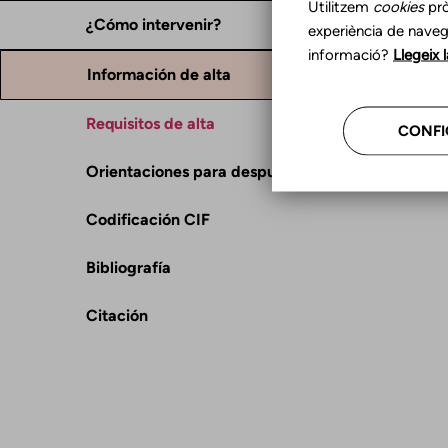
Utilitzem
cookies
prò
¿Cómo intervenir?
experiència de naveg
informació?
Llegeix 
Información de alta
Requisitos de alta
CONFI
Orientaciones para después del alta
Codificación CIF
Bibliografía
Citación