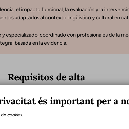
encia, el impacto funcional, la evaluación y la intervenci
ntos adaptados al contexto lingüístico y cultural en cata
 y especializado, coordinado con profesionales de la medic
tegral basada en la evidencia.
Requisitos de alta
Para valorar el estado funcional del paciente en el m
rivacitat és important per a n
evaluación con las mismas pruebas y escalas de la valo
obtenido después del proceso de intervención.
s de
cookies
.
Para esta valoración se tendrán en cuenta aspectos d