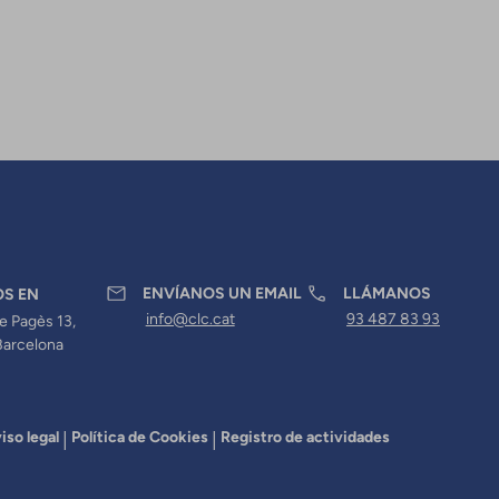
ENVÍANOS UN EMAIL
LLÁMANOS
OS EN
info@clc.cat
93 487 83 93
e Pagès 13,
Barcelona
iso legal
Política de Cookies
Registro de actividades