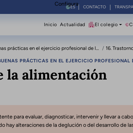
Configura
Select your language
CONTACTO
TRANSPA
Navegació principal
Inicio
Actualidad
El colegio
C
ticas en el ejercicio profesional de la logopedia
16. Trastornos
UENAS PRÁCTICAS EN EL EJERCICIO PROFESIONAL 
e la alimentación
ente para evaluar, diagnosticar, intervenir y llevar a cab
 hay alteraciones de la deglución o del desarrollo de las