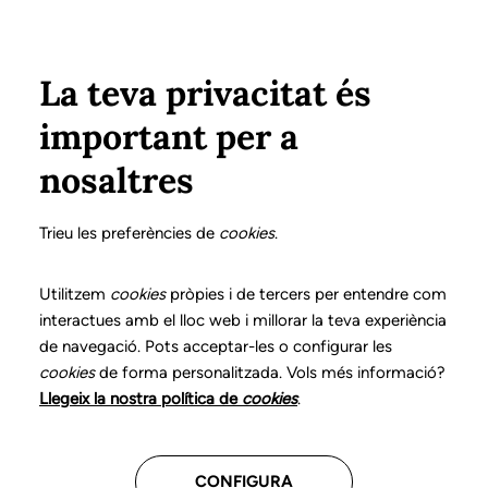
Pasar al contenido principal
Configura
Xarxes Socials
Select your language
ÁREA PRIVADA
La teva privacitat és
important per a
Inicio
Declaración de posicionamientos y buenas prácticas en el ejercicio profesional de la logopedia
1. Hipoacusia periférica
Funciones del logopeda
nosaltres
DECLARACIÓN DE POSICIONAMIENTOS Y BUENAS
PRÁCTICAS EN EL EJERCICIO PROFESIONAL DE LA
Trieu les preferències de
cookies
.
LOGOPEDIA
1. Hipoacusia periférica
Utilitzem
cookies
pròpies i de tercers per entendre com
interactues amb el lloc web i millorar la teva experiència
de navegació. Pots acceptar-les o configurar les
Descarga el capítulo
cookies
de forma personalitzada. Vols més informació?
Llegeix la nostra política de
cookies
.
El logopeda es el profesional sanitario competente
para evaluar, diagnosticar e intervenir en los
CONFIGURA