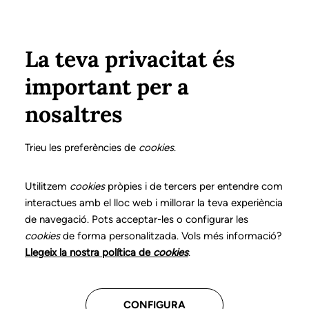
Pasar al contenido principal
Configura
Xarxes Socials
Select your language
ÁREA PRIVADA
La teva privacitat és
important per a
Inicio
Declaración de posicionamientos y buenas prácticas en el ejercicio profesional de la logopedia
4. Trastornos lingüístico-cognitivos adquiridos
Funciones del logopeda
nosaltres
DECLARACIÓN DE POSICIONAMIENTOS Y BUENAS
PRÁCTICAS EN EL EJERCICIO PROFESIONAL DE LA
Trieu les preferències de
cookies
.
LOGOPEDIA
4. Trastornos
Utilitzem
cookies
pròpies i de tercers per entendre com
interactues amb el lloc web i millorar la teva experiència
lingüístico-cognitivos
de navegació. Pots acceptar-les o configurar les
cookies
de forma personalitzada. Vols més informació?
adquiridos
Llegeix la nostra política de
cookies
.
Descarga el capítulo
CONFIGURA