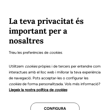
Vés al contingut
Configura
Xarxes Socials
Select your language
ÀREA PRIVADA
La teva privacitat és
important per a
Inici
Declaració de posicionaments i bones pràctiques en l'exercici professional de la logopèdia
19. Veu i comunicació en persones transgènere
Diagnòstic logopèdic
Exploració clínica
nosaltres
DECLARACIÓ DE POSICIONAMENTS I BONES
PRÀCTIQUES EN L'EXERCICI PROFESSIONAL DE LA
Trieu les preferències de
cookies
.
LOGOPÈDIA
19. Veu i comunicació
Utilitzem
cookies
pròpies i de tercers per entendre com
interactues amb el lloc web i millorar la teva experiència
en persones
de navegació. Pots acceptar-les o configurar les
cookies
de forma personalitzada. Vols més informació?
transgènere
Llegeix la nostra política de
cookies
.
Descarrega el capítol
CONFIGURA