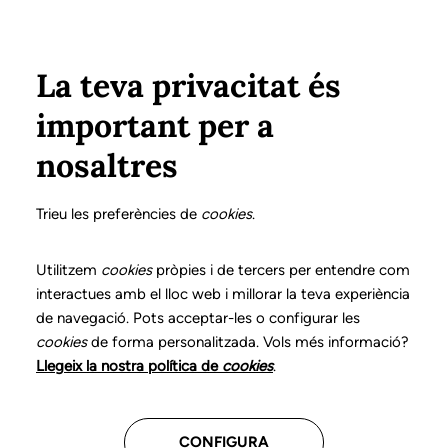
Vés al contingut
Configura
Xarxes Socials
Select your language
ÀREA PRIVADA
La teva privacitat és
important per a
Inici
Declaració de posicionaments i bones pràctiques en l'exercici professional de la logopèdia
13. Disfuncions orofacials
A qui s'adreça la intervenció?
nosaltres
DECLARACIÓ DE POSICIONAMENTS I BONES
PRÀCTIQUES EN L'EXERCICI PROFESSIONAL DE LA
Trieu les preferències de
cookies
.
LOGOPÈDIA
13. Disfuncions
Utilitzem
cookies
pròpies i de tercers per entendre com
interactues amb el lloc web i millorar la teva experiència
orofacials
de navegació. Pots acceptar-les o configurar les
cookies
de forma personalitzada. Vols més informació?
Descarrega el capítol
Llegeix la nostra política de
cookies
.
CONFIGURA