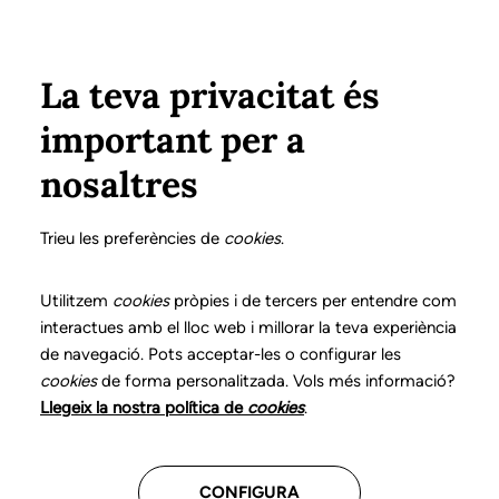
Vés al contingut
Configura
Xarxes Socials
Select your language
ÀREA PRIVADA
La teva privacitat és
important per a
Inici
Declaració de posicionaments i bones pràctiques en l'exercici professional de la logopèdia
18. Trastorns de la veu
Què és?
nosaltres
DECLARACIÓ DE POSICIONAMENTS I BONES
PRÀCTIQUES EN L'EXERCICI PROFESSIONAL DE LA
Trieu les preferències de
cookies
.
LOGOPÈDIA
18. Trastorns de la veu
Utilitzem
cookies
pròpies i de tercers per entendre com
interactues amb el lloc web i millorar la teva experiència
de navegació. Pots acceptar-les o configurar les
Descarrega el capítol
cookies
de forma personalitzada. Vols més informació?
Llegeix la nostra política de
cookies
.
El logopeda és el professional sanitari competent per
a la prevenció, l’avaluació, el diagnòstic i el
CONFIGURA