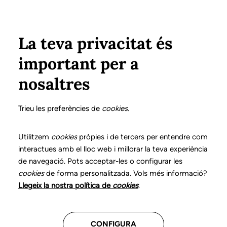
Vés al contingut
Configura
Xarxes Socials
Select your language
ÀREA PRIVADA
La teva privacitat és
important per a
Inici
Declaració de posicionaments i bones pràctiques en l'exercici professional de la logopèdia
12. Apràxia de la parla
Diagnòstic logopèdic
nosaltres
DECLARACIÓ DE POSICIONAMENTS I BONES
PRÀCTIQUES EN L'EXERCICI PROFESSIONAL DE LA
Trieu les preferències de
cookies
.
LOGOPÈDIA
12. Apràxia de la parla
Utilitzem
cookies
pròpies i de tercers per entendre com
interactues amb el lloc web i millorar la teva experiència
de navegació. Pots acceptar-les o configurar les
Descarrega el capítol
cookies
de forma personalitzada. Vols més informació?
Llegeix la nostra política de
cookies
.
El logopeda és el professional sanitari expert en el
diagnòstic diferencial, el tractament i el seguiment
CONFIGURA