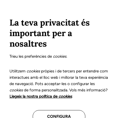
Vés al contingut
Configura
Xarxes Socials
Select your language
ÀREA PRIVADA
La teva privacitat és
important per a
Inici
Declaració de posicionaments i bones pràctiques en l'exercici professional de la logopèdia
13. Disfuncions orofacials
Què és?
nosaltres
DECLARACIÓ DE POSICIONAMENTS I BONES
PRÀCTIQUES EN L'EXERCICI PROFESSIONAL DE LA
Trieu les preferències de
cookies
.
LOGOPÈDIA
13. Disfuncions
Utilitzem
cookies
pròpies i de tercers per entendre com
interactues amb el lloc web i millorar la teva experiència
orofacials
de navegació. Pots acceptar-les o configurar les
cookies
de forma personalitzada. Vols més informació?
Descarrega el capítol
Llegeix la nostra política de
cookies
.
CONFIGURA