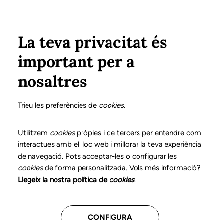
Pasar al contenido principal
Configura
Xarxes Socials
Select your language
ÁREA PRIVADA
La teva privacitat és
important per a
Inicio
Declaración de posicionamientos y buenas prácticas en el ejercicio profesional de la logopedia
9. Disartria
¿Qué es?
nosaltres
DECLARACIÓN DE POSICIONAMIENTOS Y BUENAS
PRÁCTICAS EN EL EJERCICIO PROFESIONAL DE LA
Trieu les preferències de
cookies
.
LOGOPEDIA
9. Disartria
Utilitzem
cookies
pròpies i de tercers per entendre com
interactues amb el lloc web i millorar la teva experiència
de navegació. Pots acceptar-les o configurar les
Descarga el capítulo
cookies
de forma personalitzada. Vols més informació?
Llegeix la nostra política de
cookies
.
El logopeda es el profesional sanitario competente
para la exploración, el diagnóstico y el tratamiento de
CONFIGURA