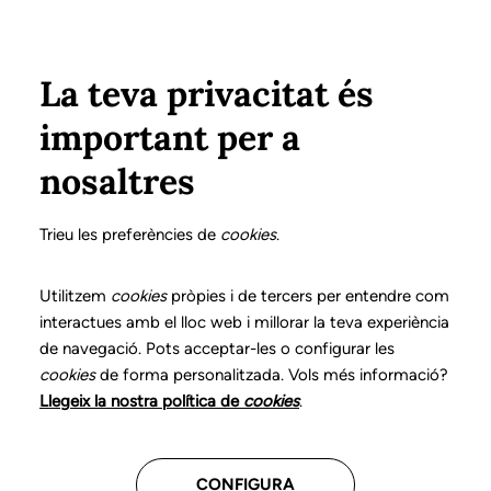
Pasar al contenido principal
Configura
Xarxes Socials
Select your language
ÁREA PRIVADA
La teva privacitat és
important per a
Inicio
Declaración de posicionamientos y buenas prácticas en el ejercicio profesional de la logopedia
9. Disartria
¿Qué es?
nosaltres
DECLARACIÓN DE POSICIONAMIENTOS Y BUENAS
PRÁCTICAS EN EL EJERCICIO PROFESIONAL DE LA
Trieu les preferències de
cookies
.
LOGOPEDIA
9. Disartria
Utilitzem
cookies
pròpies i de tercers per entendre com
interactues amb el lloc web i millorar la teva experiència
de navegació. Pots acceptar-les o configurar les
Descarga el capítulo
cookies
de forma personalitzada. Vols més informació?
Llegeix la nostra política de
cookies
.
El logopeda es el profesional sanitario competente
para la exploración, el diagnóstico y el tratamiento de
CONFIGURA