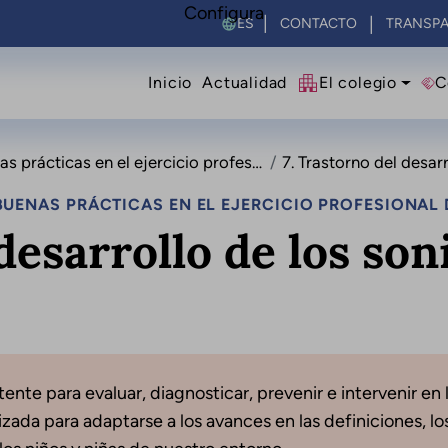
Configura
Select your language
CONTACTO
TRANSPA
Navegació principal
Inicio
Actualidad
El colegio
C
en el ejercicio profesional de la logopedia
7. Trastorno del desarrollo d
UENAS PRÁCTICAS EN EL EJERCICIO PROFESIONAL 
desarrollo de los son
nte para evaluar, diagnosticar, prevenir e intervenir en l
ada para adaptarse a los avances en las definiciones, los