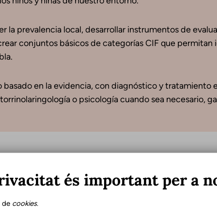
los niños y niñas de nuestro entorno.
 la prevalencia local, desarrollar instrumentos de evalu
y crear conjuntos básicos de categorías CIF que permitan 
bla.
io basado en la evidencia, con diagnóstico y tratamiento
otorrinolaringología o psicología cuando sea necesario, ga
Criterios para la indicación
rivacitat és important per a n
En general, son tributarios de logopedia los pacien
s de
cookies
.
tratamiento logopédico, en su sintomatología o en el 