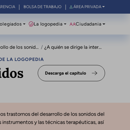
RENCIA
BOLSA DE TRABAJO
ÁREA PRIVADA
olegiados
La logopedia
Ciudadania
e los sonidos del habla
¿A quién se dirige la intervención?
DE LA LOGOPEDIA
idos
Descarga el capítulo
os trastornos del desarrollo de los sonidos del
 instrumentos y las técnicas terapéuticas, así