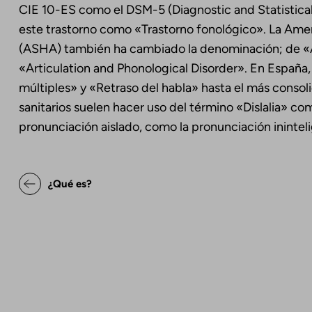
CIE 10-ES como el DSM-5 (Diagnostic and Statistical
este trastorno como «Trastorno fonológico». La Am
(ASHA) también ha cambiado la denominación; de «Ar
«Articulation and Phonological Disorder». En España, 
múltiples» y «Retraso del habla» hasta el más conso
sanitarios suelen hacer uso del término «Dislalia» c
pronunciación aislado, como la pronunciación ininteli
Enlaces transversales de Bo
¿Qué es?