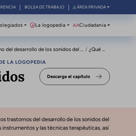
RENCIA
BOLSA DE TRABAJO
ÁREA PRIVADA
olegiados
La logopedia
Ciudadania
o del desarrollo de los sonidos del habla
¿Qué es?
DE LA LOGOPEDIA
idos
Descarga el capítulo
os trastornos del desarrollo de los sonidos del
 instrumentos y las técnicas terapéuticas, así