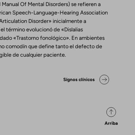
 Manual Of Mental Disorders) se refieren a
erican Speech-Language-Hearing Association
ticulation Disorder» inicialmente a
el término evolucionó de «Dislalias
lidado «Trastorno fonológico». En ambientes
omo comodín que define tanto el defecto de
gible de cualquier paciente.
ok para Declaración de posicio
Sígnos clínicos
Arriba