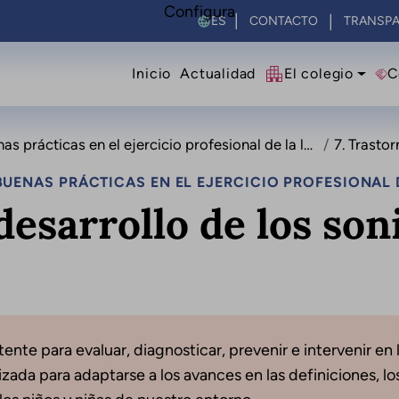
Configura
Select your language
CONTACTO
TRANSPA
Navegació principal
Inicio
Actualidad
El colegio
C
ácticas en el ejercicio profesional de la logopedia
7. Trastorn
UENAS PRÁCTICAS EN EL EJERCICIO PROFESIONAL 
desarrollo de los son
nte para evaluar, diagnosticar, prevenir e intervenir en l
ada para adaptarse a los avances en las definiciones, los