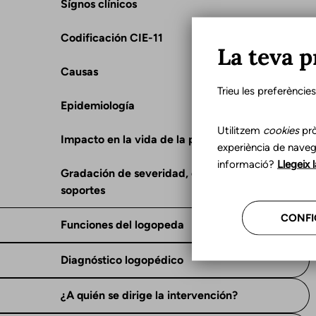
Sígnos clínicos
Codificación CIE-11
La teva p
Causas
Trieu les preferèncie
Epidemiología
Utilitzem
cookies
prò
Impacto en la vida de la persona
experiència de naveg
informació?
Llegeix 
Gradación de severidad, consecuencias y
soportes
CONFI
Funciones del logopeda
Diagnóstico logopédico
¿A quién se dirige la intervención?