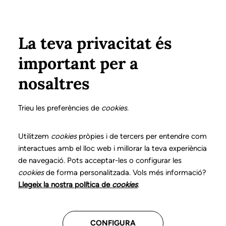
Pasar al contenido principal
Configura
Xarxes Socials
Select your language
ÁREA PRIVADA
La teva privacitat és
important per a
Inicio
Declaración de posicionamientos y buenas prácticas en el ejercicio profesional de la logopedia
5. Trastornos del lenguaje infantil
Diagnóstico logopédico
nosaltres
DECLARACIÓN DE POSICIONAMIENTOS Y BUENAS
PRÁCTICAS EN EL EJERCICIO PROFESIONAL DE LA
Trieu les preferències de
cookies
.
LOGOPEDIA
5. Trastornos del
Utilitzem
cookies
pròpies i de tercers per entendre com
interactues amb el lloc web i millorar la teva experiència
lenguaje infantil
de navegació. Pots acceptar-les o configurar les
cookies
de forma personalitzada. Vols més informació?
Descarga el capítulo
Llegeix la nostra política de
cookies
.
CONFIGURA