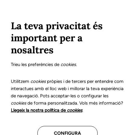
Pasar al contenido principal
Configura
Xarxes Socials
Select your language
ÁREA PRIVADA
La teva privacitat és
important per a
Inicio
Declaración de posicionamientos y buenas prácticas en el ejercicio profesional de la logopedia
4. Trastornos lingüístico-cognitivos adquiridos
¿Cómo intervenir?
nosaltres
DECLARACIÓN DE POSICIONAMIENTOS Y BUENAS
PRÁCTICAS EN EL EJERCICIO PROFESIONAL DE LA
Trieu les preferències de
cookies
.
LOGOPEDIA
4. Trastornos
Utilitzem
cookies
pròpies i de tercers per entendre com
interactues amb el lloc web i millorar la teva experiència
lingüístico-cognitivos
de navegació. Pots acceptar-les o configurar les
cookies
de forma personalitzada. Vols més informació?
adquiridos
Llegeix la nostra política de
cookies
.
Descarga el capítulo
CONFIGURA