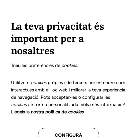
Pasar al contenido principal
Configura
Xarxes Socials
Select your language
ÁREA PRIVADA
La teva privacitat és
important per a
Inicio
Declaración de posicionamientos y buenas prácticas en el ejercicio profesional de la logopedia
8. Trastornos del desarrollo del aprendizaje
Información de alta
nosaltres
DECLARACIÓN DE POSICIONAMIENTOS Y BUENAS
PRÁCTICAS EN EL EJERCICIO PROFESIONAL DE LA
Trieu les preferències de
cookies
.
LOGOPEDIA
8. Trastornos del
Utilitzem
cookies
pròpies i de tercers per entendre com
interactues amb el lloc web i millorar la teva experiència
desarrollo del
de navegació. Pots acceptar-les o configurar les
cookies
de forma personalitzada. Vols més informació?
aprendizaje
Llegeix la nostra política de
cookies
.
Descarga el capítulo
CONFIGURA