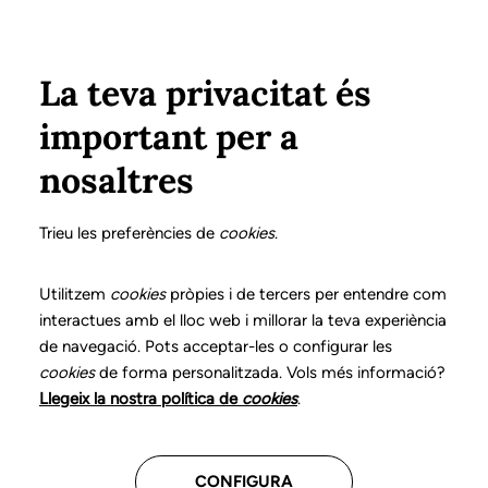
Vés al contingut
Configura
Xarxes Socials
Select your language
ÀREA PRIVADA
La teva privacitat és
important per a
Inici
Declaració de posicionaments i bones pràctiques en l'exercici professional de la logopèdia
14. Disfàgia orofaríngia
Què és?
nosaltres
DECLARACIÓ DE POSICIONAMENTS I BONES
PRÀCTIQUES EN L'EXERCICI PROFESSIONAL DE LA
Trieu les preferències de
cookies
.
LOGOPÈDIA
14. Disfàgia orofaríngia
Utilitzem
cookies
pròpies i de tercers per entendre com
interactues amb el lloc web i millorar la teva experiència
de navegació. Pots acceptar-les o configurar les
Descarrega el capítol
cookies
de forma personalitzada. Vols més informació?
Llegeix la nostra política de
cookies
.
El logopeda és el professional sanitari competent per
a l’avaluació, el diagnòstic i la intervenció en els
CONFIGURA