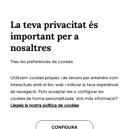
Vés al contingut
Configura
Xarxes Socials
Select your language
ÀREA PRIVADA
La teva privacitat és
important per a
Inici
Declaració de posicionaments i bones pràctiques en l'exercici professional de la logopèdia
19. Veu i comunicació en persones transgènere
Com intervenir-hi?
nosaltres
DECLARACIÓ DE POSICIONAMENTS I BONES
PRÀCTIQUES EN L'EXERCICI PROFESSIONAL DE LA
Trieu les preferències de
cookies
.
LOGOPÈDIA
19. Veu i comunicació
Utilitzem
cookies
pròpies i de tercers per entendre com
interactues amb el lloc web i millorar la teva experiència
en persones
de navegació. Pots acceptar-les o configurar les
cookies
de forma personalitzada. Vols més informació?
transgènere
Llegeix la nostra política de
cookies
.
Descarrega el capítol
CONFIGURA