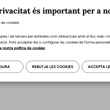
reunir-se en un altre lloc. Aquestes activitats permet
rivacitat és important per a n
reals. L'ús de la nova veu i maneres de comunicar pot s
la vida quotidiana. La consideració d'aquests factors 
s de
cookies
.
de tractament amb el client.
Enllaços relacionats de Decl
pies i de tercers per entendre com interactues amb el lloc web i mil
ació. Pots acceptar-les o configurar les
cookies
de forma personali
Intervencions de millora i rehabilitació
la nostra política de
cookies
.
GURA
REBUTJA LES COOKIES
ACCEPTA LE