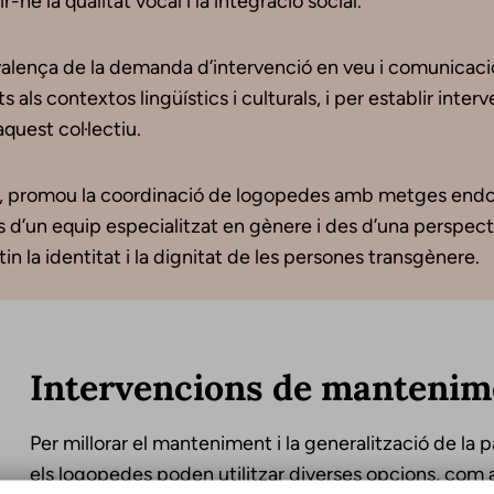
-ne la qualitat vocal i la integració social.
evalença de la demanda d’intervenció en veu i comunicaci
ls contextos lingüístics i culturals, i per establir inter
’aquest col·lectiu.
i, promou la coordinació de logopedes amb metges endocri
ns d’un equip especialitzat en gènere i des d’una perspect
in la identitat i la dignitat de les persones transgènere.
Intervencions de mantenime
Per millorar el manteniment i la generalització de la pa
els logopedes poden utilitzar diverses opcions, com ar