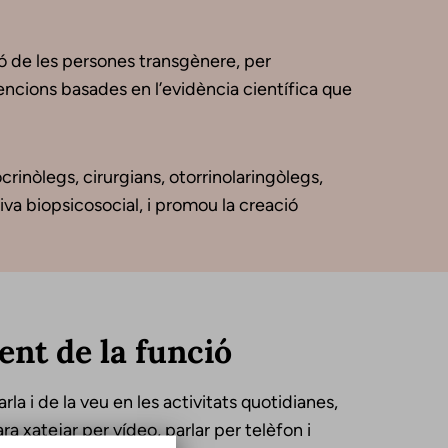
ó de les persones transgènere, per
vencions basades en l’evidència científica que
nòlegs, cirurgians, otorrinolaringòlegs,
iva biopsicosocial, i promou la creació
nt de la funció
rla i de la veu en les activitats quotidianes,
a xatejar per vídeo, parlar per telèfon i