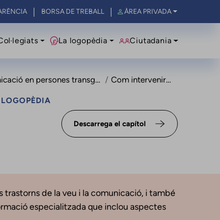
ARÈNCIA
BORSA DE TREBALL
ÀREA PRIVADA
al
Col·legiats
La logopèdia
Ciutadania
cació en persones transgènere
Com intervenir-hi?
A LOGOPÈDIA
Descarrega el capítol
s trastorns de la veu i la comunicació, i també
ormació especialitzada que inclou aspectes