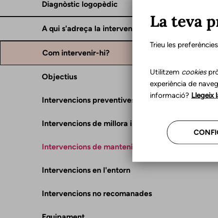
Diagnòstic logopèdic
La teva p
A qui s'adreça la intervenció?
Trieu les preferèncie
Com intervenir-hi?
Utilitzem
cookies
prò
Objectius
experiència de naveg
informació?
Llegeix 
Intervencions preventives
Intervencions de millora i rehabilitació
CONFI
Intervencions de manteniment de la funció
Intervencions en l'entorn
Intervencions no recomanades
Equipament