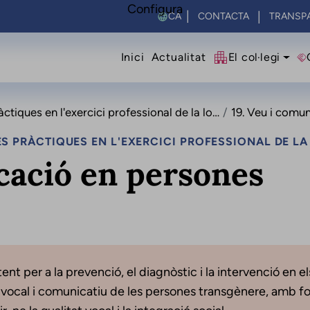
Configura
Select your language
CONTACTA
TRANSP
Navegació princip
Inici
Actualitat
El col·legi
es en l'exercici professional de la logopèdia
19. Veu i comuni
S PRÀCTIQUES EN L'EXERCICI PROFESSIONAL DE L
cació en persones
nt per a la prevenció, el diagnòstic i la intervenció en el
vocal i comunicatiu de les persones transgènere, amb f