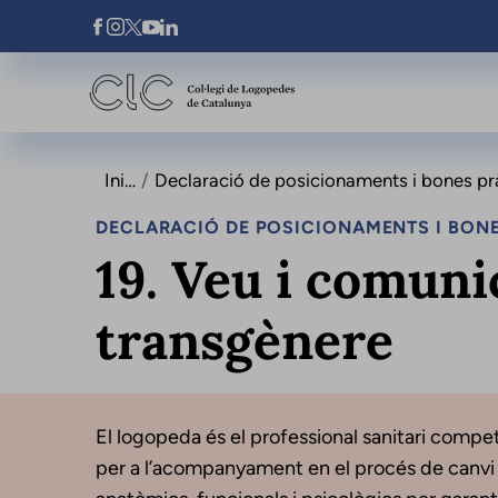
Vés al contingut
Xarxes Socials
Inici
Declaració de posicionaments i bones pràctiqu
DECLARACIÓ DE POSICIONAMENTS I BONE
19. Veu i comuni
transgènere
El logopeda és el professional sanitari compete
per a l’acompanyament en el procés de canvi 