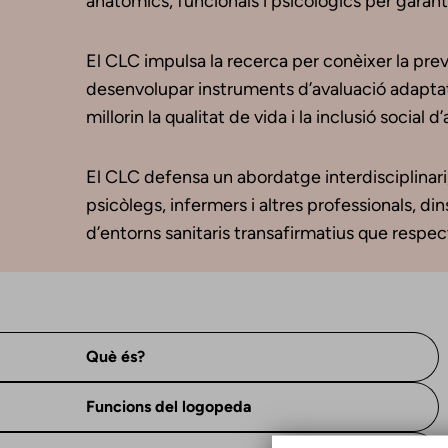
anatòmics, funcionals i psicològics per garantir
El CLC impulsa la recerca per conèixer la pr
desenvolupar instruments d’avaluació adaptats a
millorin la qualitat de vida i la inclusió social d
El CLC defensa un abordatge interdisciplinar
psicòlegs, infermers i altres professionals, di
d’entorns sanitaris transafirmatius que respect
Què és?
Funcions del logopeda