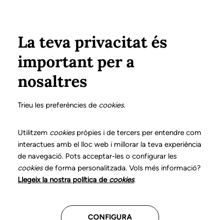
Vés al contingut
Configura
Xarxes Socials
Select your language
ÀREA PRIVADA
La teva privacitat és
important per a
Inici
Declaració de posicionaments i bones pràctiques en l'exercici professional de la logopèdia
12. Apràxia de la parla
Com intervenir-hi?
nosaltres
DECLARACIÓ DE POSICIONAMENTS I BONES
PRÀCTIQUES EN L'EXERCICI PROFESSIONAL DE LA
Trieu les preferències de
cookies
.
LOGOPÈDIA
12. Apràxia de la parla
Utilitzem
cookies
pròpies i de tercers per entendre com
interactues amb el lloc web i millorar la teva experiència
de navegació. Pots acceptar-les o configurar les
Descarrega el capítol
cookies
de forma personalitzada. Vols més informació?
Llegeix la nostra política de
cookies
.
El logopeda és el professional sanitari expert en el
diagnòstic diferencial, el tractament i el seguiment
CONFIGURA