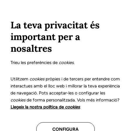
Vés al contingut
Configura
Xarxes Socials
Select your language
ÀREA PRIVADA
La teva privacitat és
important per a
Inici
Declaració de posicionaments i bones pràctiques en l'exercici professional de la logopèdia
13. Disfuncions orofacials
Informació d'alta
nosaltres
DECLARACIÓ DE POSICIONAMENTS I BONES
PRÀCTIQUES EN L'EXERCICI PROFESSIONAL DE LA
Trieu les preferències de
cookies
.
LOGOPÈDIA
13. Disfuncions
Utilitzem
cookies
pròpies i de tercers per entendre com
interactues amb el lloc web i millorar la teva experiència
orofacials
de navegació. Pots acceptar-les o configurar les
cookies
de forma personalitzada. Vols més informació?
Descarrega el capítol
Llegeix la nostra política de
cookies
.
CONFIGURA