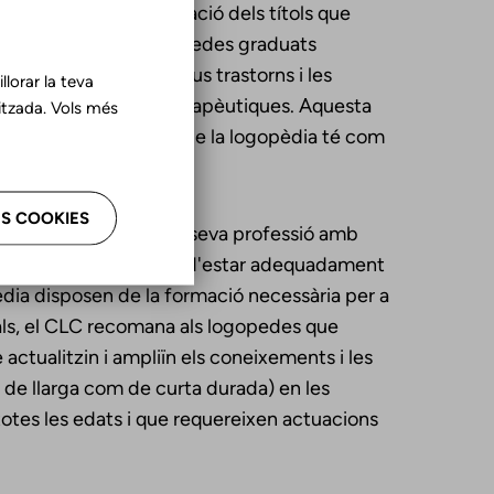
ínims per a la verificació dels títols que
, és palès que els logopedes graduats
ons orofacials, els seus trastorns i les
lorar la teva
ic i les estratègies terapèutiques. Aquesta
tzada. Vols més
sional, que declaren que la logopèdia té com
S COOKIES
opedes han d’exercir la seva professió amb
n aquesta població han d'estar adequadament
èdia disposen de la formació necessària per a
ials, el CLC recomana als logopedes que
e actualitzin i ampliïn els coneixements i les
de llarga com de curta durada) en les
otes les edats i que requereixen actuacions