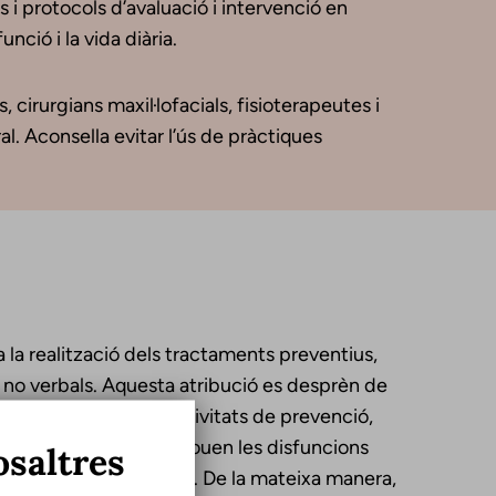
i protocols d’avaluació i intervenció en
nció i la vida diària.
cirurgians maxil·lofacials, fisioterapeutes i
al. Aconsella evitar l’ús de pràctiques
la realització dels tractaments preventius,
s no verbals. Aquesta atribució es desprèn de
es desenvolupen les activitats de prevenció,
, entre els quals s’inclouen les disfuncions
osaltres
s de la seva disciplina. De la mateixa manera,