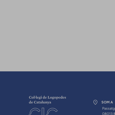
SOM A
Passatg
08013 