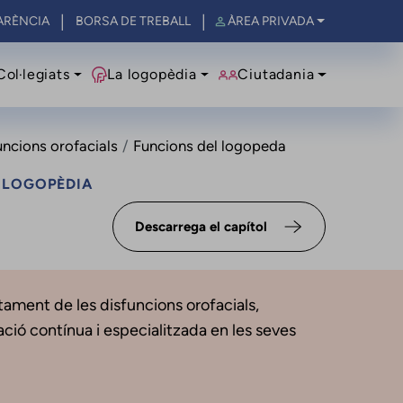
ARÈNCIA
BORSA DE TREBALL
ÀREA PRIVADA
al
Col·legiats
La logopèdia
Ciutadania
uncions orofacials
Funcions del logopeda
A LOGOPÈDIA
Descarrega el capítol
ctament de les disfuncions orofacials,
ació contínua i especialitzada en les seves