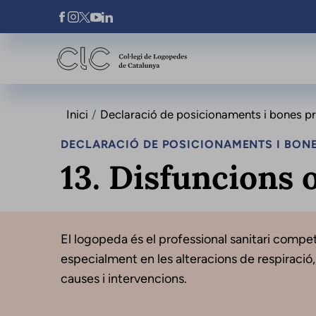
Vés al contingut
Xarxes Socials
Inici
Declaració de posicionaments i bones prà
DECLARACIÓ DE POSICIONAMENTS I BONE
13. Disfuncions 
El logopeda és el professional sanitari compete
especialment en les alteracions de respiració,
causes i intervencions.