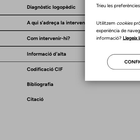
Trieu les preferèncie
Diagnòstic logopèdic
A qui s'adreça la intervenció?
Utilitzem
cookies
prò
experiència de naveg
informació?
Llegeix 
Com intervenir-hi?
Informació d'alta
CONFI
Codificació CIF
Bibliografia
Citació