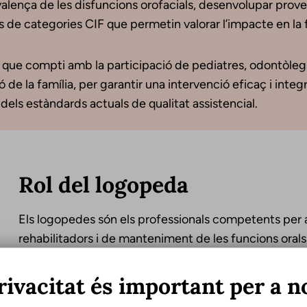
lença de les disfuncions orofacials, desenvolupar proves 
s de categories CIF que permetin valorar l’impacte en la fu
que compti amb la participació de pediatres, odontòlegs, 
 de la família, per garantir una intervenció eficaç i integr
els estàndards actuals de qualitat assistencial.
Rol del logopeda
Els logopedes són els professionals competents per a 
rehabilitadors i de manteniment de les funcions oral
l’article 7.2f de la LOPS, que afirma que els logoped
avaluació i tractament de les funcions orals no verbals
rivacitat és important per a n
orofacials, mitjançant tècniques terapèutiques pròpie