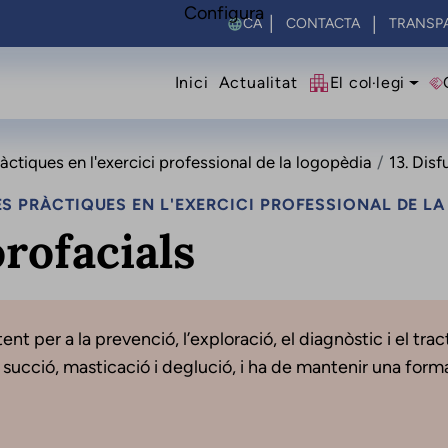
Configura
Select your language
CONTACTA
TRANSP
Navegació princip
Inici
Actualitat
El col·legi
ctiques en l'exercici professional de la logopèdia
13. Disf
S PRÀCTIQUES EN L'EXERCICI PROFESSIONAL DE L
orofacials
nt per a la prevenció, l’exploració, el diagnòstic i el tra
 succió, masticació i deglució, i ha de mantenir una form