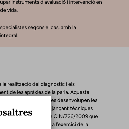
lupar instruments d’avaluació i intervenció en
 de vida.
specialistes segons el cas, amb la
integral.
a realització del diagnòstic i els
ent de les apràxies de la parla. Aquesta
e afirma que els logopedes desenvolupen les
rastorns de la parla, mitjançant tècniques
osaltres
mateixa manera, de l’Ordre CIN/726/2009 que
títols que habiliten per a l’exercici de la