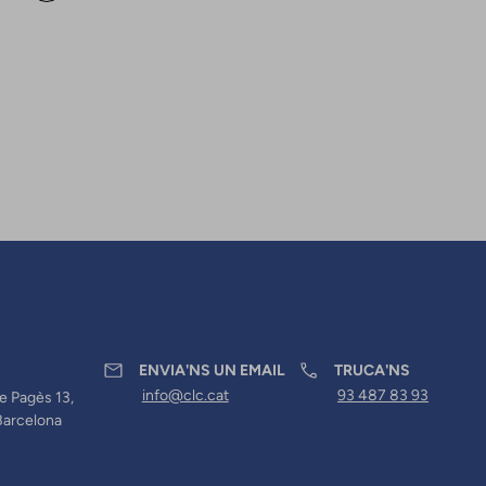
ENVIA'NS UN EMAIL
TRUCA'NS
info@clc.cat
93 487 83 93
e Pagès 13,
Barcelona