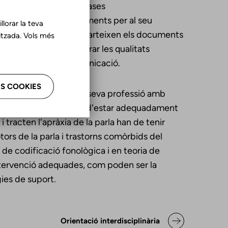
raduats coneixen les bases
i les tècniques i instruments per al seu
lorar la teva
. Aquesta visió la comparteixen els documents
tzada. Vols més
é com a finalitat millorar les qualitats
 i augmentatius de comunicació.
S COOKIES
opedes han d’exercir la seva professió amb
n aquesta població han d'estar adequadament
tracten l'apràxia de la parla han de tenir
tors de la parla i trastorns comòrbids del
de codificació fonològica i en teoria de
ntervenció adequades, com poden ser la
ies de suport.
aració de posicionaments i bo
Orientació interdisciplinària