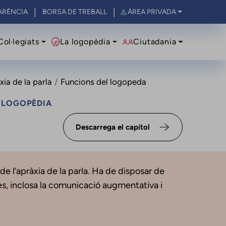
ARÈNCIA
BORSA DE TREBALL
ÀREA PRIVADA
al
Col·legiats
La logopèdia
Ciutadania
xia de la parla
Funcions del logopeda
A LOGOPÈDIA
Descarrega el capítol
de l’apràxia de la parla. Ha de disposar de
es, inclosa la comunicació augmentativa i