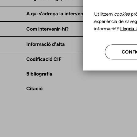
A qui s'adreça la intervenció?
Utilitzem
cookies
prò
experiència de naveg
informació?
Llegeix 
Com intervenir-hi?
Informació d'alta
CONFI
Codificació CIF
Bibliografia
Citació