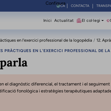
Configura
Select your language
CONTACTA
TRANSP
Navegació princip
Inici
Actualitat
El col·legi
ctiques en l'exercici professional de la logopèdia
12. Aprà
S PRÀCTIQUES EN L'EXERCICI PROFESSIONAL DE L
 parla
en el diagnòstic diferencial, el tractament i el seguiment 
ificació fonològica i estratègies terapèutiques adaptad