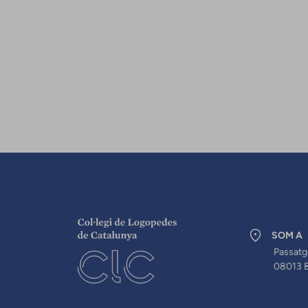
SOM A
Passatg
08013 