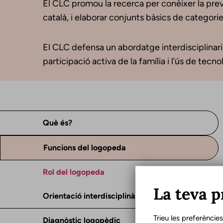
El CLC promou la recerca per conèixer la preva
català, i elaborar conjunts bàsics de categorie
El CLC defensa un abordatge interdisciplinari 
participació activa de la família i l’ús de tecn
Què és?
Funcions del logopeda
Rol del logopeda
La teva p
Orientació interdisciplinària
Trieu les preferèncie
Diagnòstic logopèdic