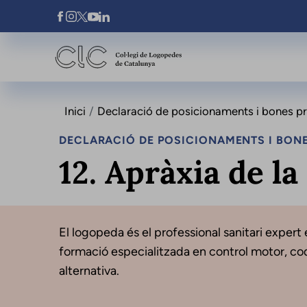
Vés al contingut
Xarxes Socials
Inici
Declaració de posicionaments i bones prà
DECLARACIÓ DE POSICIONAMENTS I BONE
12. Apràxia de la
El logopeda és el professional sanitari expert 
formació especialitzada en control motor, cod
alternativa.