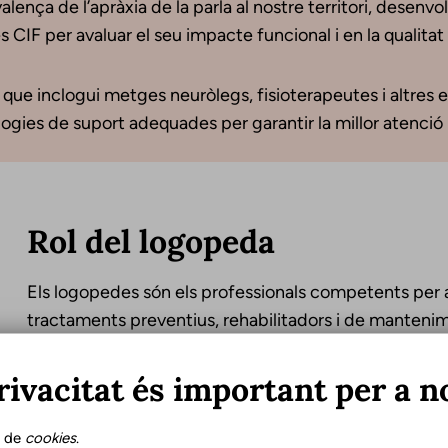
lença de l’apràxia de la parla al nostre territori, desenvo
s CIF per avaluar el seu impacte funcional i en la qualitat
que inclogui metges neuròlegs, fisioterapeutes i altres e
ologies de suport adequades per garantir la millor atenció 
Rol del logopeda
Els logopedes són els professionals competents per a l
tractaments preventius, rehabilitadors i de mantenim
atribució es desprèn de l’article 7.2f de la LOPS, qu
activitats de prevenció, avaluació i tractament dels t
rivacitat és important per a n
terapèutiques pròpies de la seva disciplina. De la 
estableix els requisits mínims per a la verificació dels 
s de
cookies
.